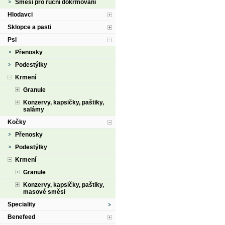
Směsi pro ruční dokrmování
Hlodavci
Sklopce a pasti
Psi
Přenosky
Podestýlky
Krmení
Granule
Konzervy, kapsičky, paštiky,
salámy
Kočky
Přenosky
Podestýlky
Krmení
Granule
Konzervy, kapsičky, paštiky,
masové směsi
Speciality
Benefeed