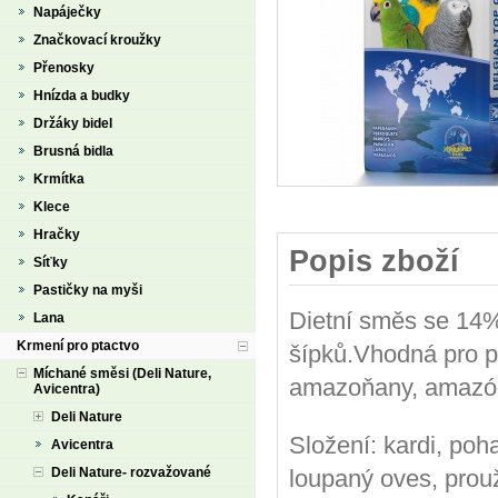
Napáječky
Značkovací kroužky
Přenosky
Hnízda a budky
Držáky bidel
Brusná bidla
Krmítka
Klece
Hračky
Popis zboží
Síťky
Pastičky na myši
Dietní směs se 14
Lana
Krmení pro ptactvo
šípků.Vhodná pro pa
Míchané směsi (Deli Nature,
amazoňany, amazón
Avicentra)
Deli Nature
Složení: kardi, poh
Avicentra
Deli Nature- rozvažované
loupaný oves, prouž