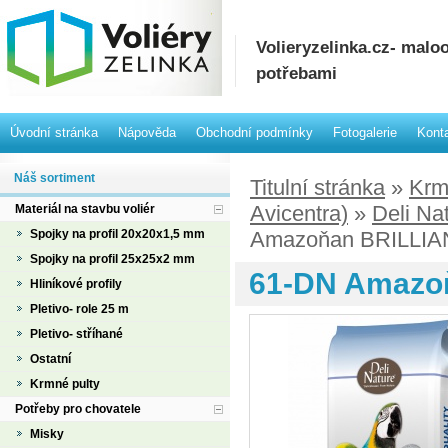
Volieryzelinka.cz- mal
potřebami
Úvodní stránka
Nápověda
Obchodní podmínky
Fotogalerie
Kont
Náš sortiment
Titulní stránka
»
Krm
Avicentra)
»
Deli Na
Materiál na stavbu voliér
Spojky na profil 20x20x1,5 mm
Amazoňan BRILLIA
Spojky na profil 25x25x2 mm
61-DN Amazo
Hliníkové profily
Pletivo- role 25 m
Pletivo- stříhané
Ostatní
Krmné pulty
Potřeby pro chovatele
Misky