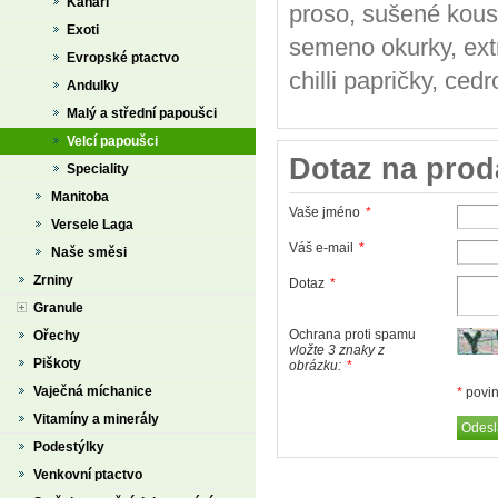
Kanáři
proso, sušené kous
Exoti
semeno okurky, ext
Evropské ptactvo
chilli papričky, ced
Andulky
Malý a střední papoušci
Velcí papoušci
Dotaz na prod
Speciality
Manitoba
Vaše jméno
*
Versele Laga
Váš e-mail
*
Naše směsi
Zrniny
Dotaz
*
Granule
Ochrana proti spamu
Ořechy
vložte 3 znaky z
Piškoty
obrázku:
*
Vaječná míchanice
*
povin
Vitamíny a minerály
Podestýlky
Venkovní ptactvo