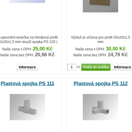
 upevnění kolečka na hliníkový profil
Výztuž je určena pro profil 20x20x1,5
0x20x1,5 mm slouží spojka PS 120 (
mm
áslepka se závitem ). Spojku PS 120
25,00 Kč
30,00 Kč
Naše cena s DPH:
Naše cena s DPH:
nutné objednat samostaně. Není
20,66 Kč
24,79 Kč
dodávána jako součást kolečka.
Naše cena bez DPH:
Naše cena bez DPH:
ks
Informace
Informace
Plastová spojka PS 111
Plastová spojka PS 112