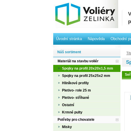
V
p
Úvodní stránka
Nápověda
Obchodní p
Náš sortiment
Tit
Materiál na stavbu voliér
Sp
Spojky na profil 20x20x1,5 mm
Seř
Spojky na profil 25x25x2 mm
Hliníkové profily
Pletivo- role 25 m
Pletivo- stříhané
Ostatní
Krmné pulty
Potřeby pro chovatele
Misky