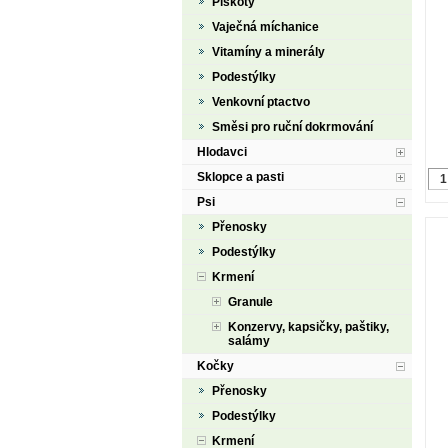
Piškoty
Vaječná míchanice
Vitamíny a minerály
Podestýlky
Venkovní ptactvo
Směsi pro ruční dokrmování
Hlodavci
Sklopce a pasti
Psi
Přenosky
Podestýlky
Krmení
Granule
Konzervy, kapsičky, paštiky,
salámy
Kočky
Přenosky
Podestýlky
Krmení