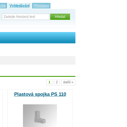
ošík
Vyhledávání
Přihlášení
1
2
další »
Plastová spojka PS 110