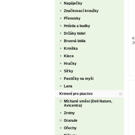
Napáječky
Značkovací kroužky
Přenosky
Hnízda a budky
Držáky bidel
K
Brusná bidla
2
z
Krmítka
Klece
Hračky
Síťky
Pastičky na myši
Lana
Krmení pro ptactvo
Míchané směsi (Deli Nature,
Avicentra)
Zrniny
Granule
Ořechy