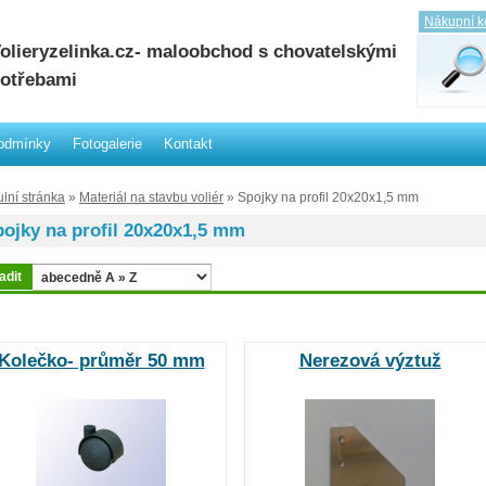
Nákupní k
olieryzelinka.cz- maloobchod s chovatelskými
otřebami
odmínky
Fotogalerie
Kontakt
ulní stránka
»
Materiál na stavbu voliér
» Spojky na profil 20x20x1,5 mm
ojky na profil 20x20x1,5 mm
adit
Kolečko- průměr 50 mm
Nerezová výztuž