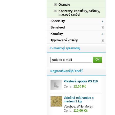
Granule
Konzervy, kapsičky, paštiky,
masové směsi
Speciality
Benefeed
Kroužky
Typizované voliéry
E-mailový zpravodaj
Nejprodávanější zboží
Plastová spojka PS 110
Cena:
12,00 Kč
Vaječná míchanice s
medem 1 kg
Výrobce: Witte Molen
Cena:
110,00 Kč