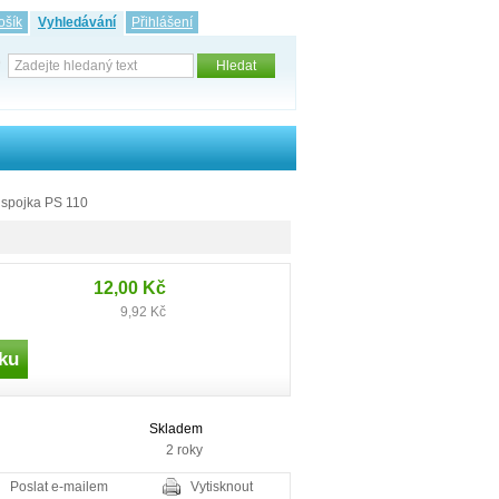
ošík
Vyhledávání
Přihlášení
 spojka PS 110
12,00 Kč
9,92 Kč
Skladem
2 roky
Poslat e-mailem
Vytisknout