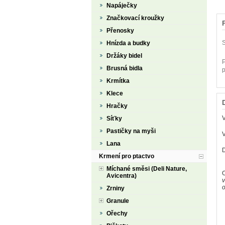
Napáječky
Značkovací kroužky
Přenosky
S
Hnízda a budky
Držáky bidel
P
Brusná bidla
p
Krmítka
Klece
Hračky
Síťky
Pastičky na myši
V
Lana
Krmení pro ptactvo
Míchané směsi (Deli Nature,
O
Avicentra)
v
o
Zrniny
Granule
Ořechy