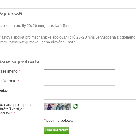
Popis zboží
pojka na profily 20x20 mm, tloušťka 1,5mm
lastová spojka pro mechanické spojování dílů 20x20 mm. Je vyrobena z odolného 
rofilu zatloukat gumovou nebo dřevěnou palicí.
Dotaz na prodavače
Vaše jméno
*
áš e-mail
*
Dotaz
*
chrana proti spamu
ložte 3 znaky z
brázku:
*
*
povinné položky