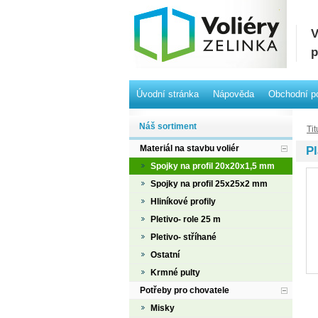
V
p
Úvodní stránka
Nápověda
Obchodní p
Náš sortiment
Tit
Materiál na stavbu voliér
Pl
Spojky na profil 20x20x1,5 mm
Spojky na profil 25x25x2 mm
Hliníkové profily
Pletivo- role 25 m
Pletivo- stříhané
Ostatní
Krmné pulty
Potřeby pro chovatele
Misky