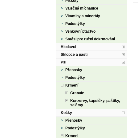
Piškoty
Vaječná míchanice
Vitamíny a minerály
Podestýlky
Venkovní ptactvo
Směsi pro ruční dokrmování
Hlodavci
Sklopce a pasti
Psi
Přenosky
Podestýlky
Krmení
Granule
Konzervy, kapsičky, paštiky,
salámy
Kočky
Přenosky
Podestýlky
Krmení