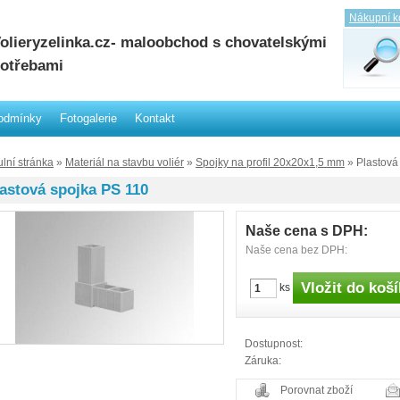
Nákupní k
olieryzelinka.cz- maloobchod s chovatelskými
otřebami
odmínky
Fotogalerie
Kontakt
ulní stránka
»
Materiál na stavbu voliér
»
Spojky na profil 20x20x1,5 mm
» Plastová
astová spojka PS 110
Naše cena s DPH:
Naše cena bez DPH:
ks
Dostupnost:
Záruka:
Porovnat zboží