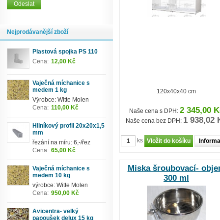
Nejprodávanější zboží
Plastová spojka PS 110
Cena:
12,00 Kč
Vaječná míchanice s
medem 1 kg
120x40x40 cm
Výrobce: Witte Molen
Cena:
110,00 Kč
2 345,00 K
Naše cena s DPH:
1 938,02 
Naše cena bez DPH:
Hliníkový profil 20x20x1,5
mm
ks
Inform
řezání na míru: 6,-/řez
Cena:
65,00 Kč
Miska šroubovací- obj
Vaječná míchanice s
medem 10 kg
300 ml
výrobce: Witte Molen
Cena:
950,00 Kč
Avicentra- velký
papoušek delux 15 kg