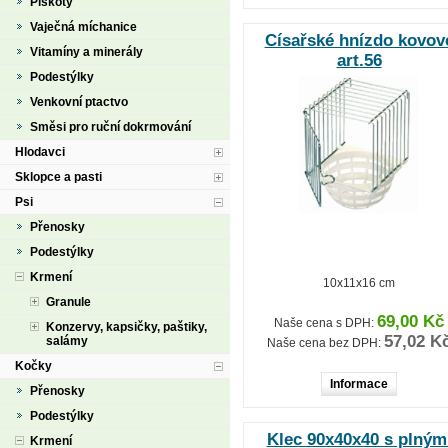
Piškoty
Vaječná míchanice
Císařské hnízdo kovov
Vitamíny a minerály
art.56
Podestýlky
Venkovní ptactvo
Směsi pro ruční dokrmování
Hlodavci
Sklopce a pasti
Psi
Přenosky
Podestýlky
Krmení
10x11x16 cm
Granule
69,00 Kč
Naše cena s DPH:
Konzervy, kapsičky, paštiky,
57,02 K
salámy
Naše cena bez DPH:
Kočky
Informace
Přenosky
Podestýlky
Klec 90x40x40 s plným
Krmení