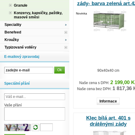
zády- barva zelená art.4
Granule
Konzervy, kapsičky, paštiky,
Novinka
masové směsi
Speciality
Benefeed
Kroužky
Typizované voliéry
E-mailový zpravodaj
90x40x40 cm
2 199,00 K
Naše cena s DPH:
Speciální přání
1 817,36 
Naše cena bez DPH:
Informace
Vaše přání
Klec bílá art. 401 s
drátěnými zády