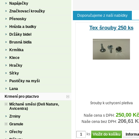
Napáječky
Značkovací kroužky
Doporučujeme z naší nabídky
Přenosky
Hnízda a budky
Tex šrouby 250 ks
Držáky bidel
Brusná bidla
Krmítka
Klece
Hračky
Síťky
Pastičky na myši
Lana
Krmení pro ptactvo
šrouby k uchycení pletiva
Míchané směsi (Deli Nature,
Avicentra)
250,00 K
Naše cena s DPH:
Zrniny
206,61 K
Naše cena bez DPH:
Granule
Ořechy
ks
Inform