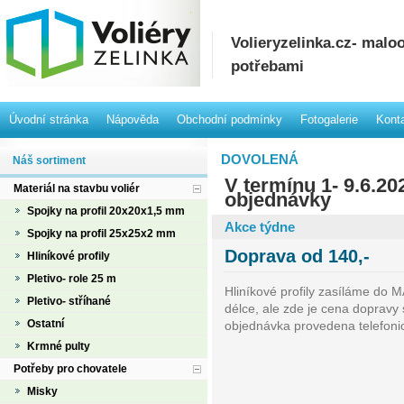
Volieryzelinka.cz- mal
potřebami
Úvodní stránka
Nápověda
Obchodní podmínky
Fotogalerie
Kont
DOVOLENÁ
Náš sortiment
V termínu 1- 9.6.2
Materiál na stavbu voliér
objednávky
Spojky na profil 20x20x1,5 mm
Akce týdne
Spojky na profil 25x25x2 mm
Doprava od 140,-
Hliníkové profily
Pletivo- role 25 m
Hliníkové profily zasíláme do MA
Pletivo- stříhané
délce, ale zde je cena dopravy 
Ostatní
objednávka provedena telefonic
Krmné pulty
Potřeby pro chovatele
Misky