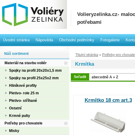
Volieryzelinka.cz- mal
potřebami
Úvodní stránka
Nápověda
Obchodní podmínky
Fotogalerie
Kont
Náš sortiment
Titulní stránka
»
Potřeby pro chovate
Materiál na stavbu voliér
Krmítka
Spojky na profil 20x20x1,5 mm
Seřadit
Spojky na profil 25x25x2 mm
Hliníkové profily
Pletivo- role 25 m
Krmítko 18 cm art.3
Pletivo- stříhané
Ostatní
Krmné pulty
Potřeby pro chovatele
Misky