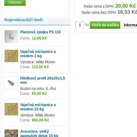
20,00 Kč
Naše cena s DPH:
16,53 K
Naše cena bez DPH:
Nejprodávanější zboží
ks
Inform
Plastová spojka PS 110
Cena:
12,00 Kč
Vaječná míchanice s
medem 1 kg
Výrobce: Witte Molen
Cena:
110,00 Kč
Hliníkový profil 20x20x1,5
mm
řezání na míru: 6,-/řez
Cena:
65,00 Kč
Vaječná míchanice s
medem 10 kg
výrobce: Witte Molen
Cena:
950,00 Kč
Avicentra- velký
papoušek delux 15 kg