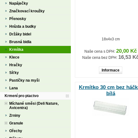
Napáječky
Značkovací kroužky
Přenosky
Hnízda a budky
Držáky bidel
18x4x3 cm
Brusná bidla
Krmítka
20,00 Kč
Naše cena s DPH:
16,53 K
Klece
Naše cena bez DPH:
Hračky
Informace
Síťky
Pastičky na myši
Krmítko 30 cm bez háčk
Lana
bílá
Krmení pro ptactvo
Míchané směsi (Deli Nature,
Avicentra)
Zrniny
Granule
Ořechy