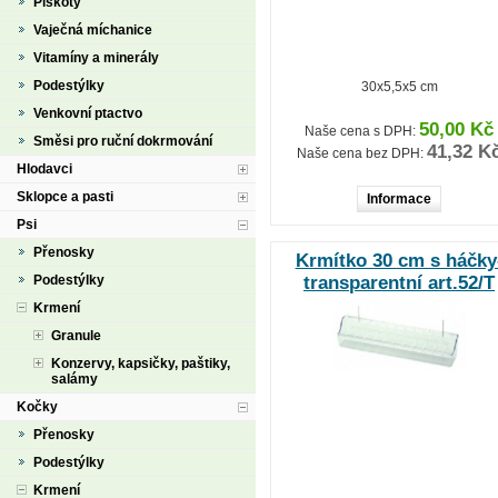
Piškoty
Vaječná míchanice
Vitamíny a minerály
Podestýlky
30x5,5x5 cm
Venkovní ptactvo
50,00 Kč
Naše cena s DPH:
Směsi pro ruční dokrmování
41,32 K
Naše cena bez DPH:
Hlodavci
Sklopce a pasti
Informace
Psi
Přenosky
Krmítko 30 cm s háčky
Podestýlky
transparentní art.52/T
Krmení
Granule
Konzervy, kapsičky, paštiky,
salámy
Kočky
Přenosky
Podestýlky
Krmení