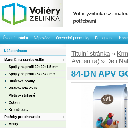
Volieryzelinka.cz- mal
potřebami
Úvodní stránka
Nápověda
Obchodní podmínky
Fotogalerie
Kont
Náš sortiment
Titulní stránka
»
Krm
Avicentra)
»
Deli Na
Materiál na stavbu voliér
Spojky na profil 20x20x1,5 mm
84-DN APV G
Spojky na profil 25x25x2 mm
Hliníkové profily
Pletivo- role 25 m
Pletivo- stříhané
Ostatní
Krmné pulty
Potřeby pro chovatele
Misky