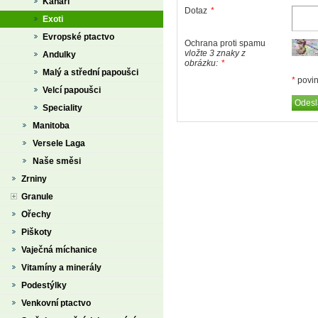
Kanáři
Dotaz
*
Exoti
Evropské ptactvo
Ochrana proti spamu
vložte 3 znaky z
Andulky
obrázku:
*
Malý a střední papoušci
*
povin
Velcí papoušci
Speciality
Manitoba
Versele Laga
Naše směsi
Zrniny
Granule
Ořechy
Piškoty
Vaječná míchanice
Vitamíny a minerály
Podestýlky
Venkovní ptactvo