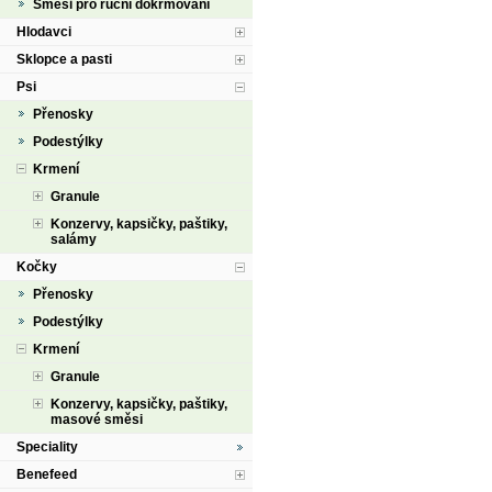
Směsi pro ruční dokrmování
Hlodavci
Sklopce a pasti
Psi
Přenosky
Podestýlky
Krmení
Granule
Konzervy, kapsičky, paštiky,
salámy
Kočky
Přenosky
Podestýlky
Krmení
Granule
Konzervy, kapsičky, paštiky,
masové směsi
Speciality
Benefeed