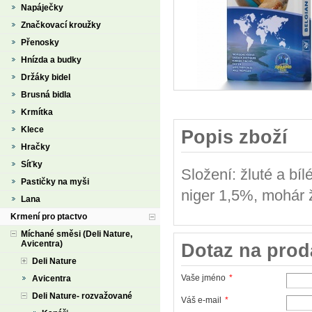
Napáječky
Značkovací kroužky
Přenosky
Hnízda a budky
Držáky bidel
Brusná bidla
Krmítka
Klece
Popis zboží
Hračky
Síťky
Složení: žluté a b
Pastičky na myši
niger 1,5%, mohár 
Lana
Krmení pro ptactvo
Míchané směsi (Deli Nature,
Avicentra)
Dotaz na prod
Deli Nature
Vaše jméno
*
Avicentra
Deli Nature- rozvažované
Váš e-mail
*