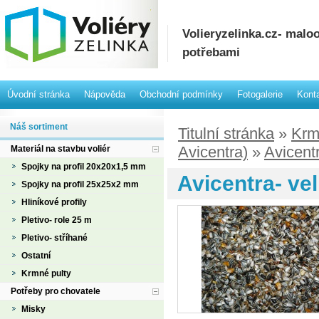
Volieryzelinka.cz- mal
potřebami
Úvodní stránka
Nápověda
Obchodní podmínky
Fotogalerie
Kont
Náš sortiment
Titulní stránka
»
Krm
Avicentra)
»
Avicent
Materiál na stavbu voliér
Spojky na profil 20x20x1,5 mm
Avicentra- ve
Spojky na profil 25x25x2 mm
Hliníkové profily
Pletivo- role 25 m
Pletivo- stříhané
Ostatní
Krmné pulty
Potřeby pro chovatele
Misky