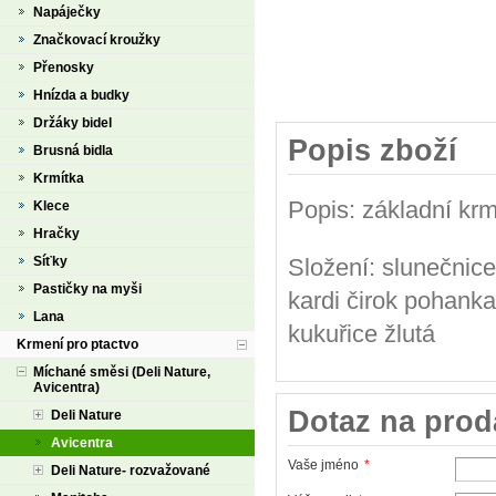
Napáječky
Značkovací kroužky
Přenosky
Hnízda a budky
Držáky bidel
Popis zboží
Brusná bidla
Krmítka
Popis: základní kr
Klece
Hračky
Síťky
Složení: slunečnice
Pastičky na myši
kardi čirok pohanka
Lana
kukuřice žlutá
Krmení pro ptactvo
Míchané směsi (Deli Nature,
Avicentra)
Dotaz na prod
Deli Nature
Avicentra
Vaše jméno
*
Deli Nature- rozvažované