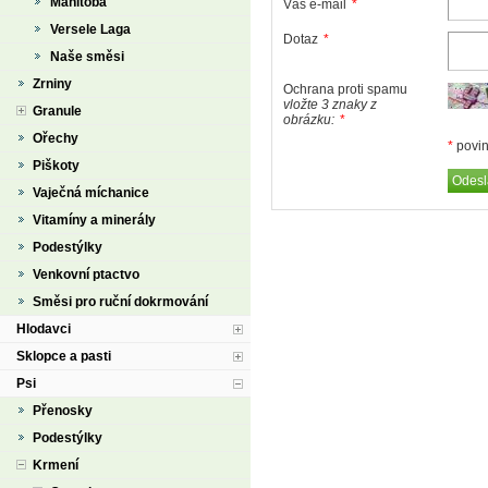
Manitoba
Váš e-mail
*
Versele Laga
Dotaz
*
Naše směsi
Zrniny
Ochrana proti spamu
vložte 3 znaky z
Granule
obrázku:
*
Ořechy
*
povin
Piškoty
Vaječná míchanice
Vitamíny a minerály
Podestýlky
Venkovní ptactvo
Směsi pro ruční dokrmování
Hlodavci
Sklopce a pasti
Psi
Přenosky
Podestýlky
Krmení