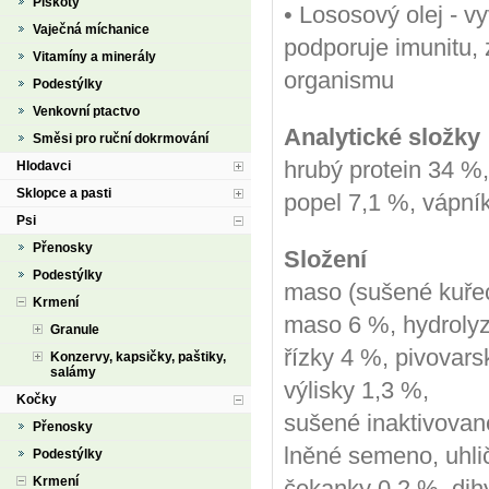
Piškoty
• Lososový olej - 
Vaječná míchanice
podporuje imunitu, 
Vitamíny a minerály
organismu
Podestýlky
Venkovní ptactvo
Analytické složky
Směsi pro ruční dokrmování
hrubý protein 34 %,
Hlodavci
Sklopce a pasti
popel 7,1 %, vápník
Psi
Přenosky
Složení
Podestýlky
maso (sušené kuřec
Krmení
maso 6 %, hydrolyzo
Granule
řízky 4 %, pivovars
Konzervy, kapsičky, paštiky,
salámy
výlisky 1,3 %,
Kočky
sušené inaktivovan
Přenosky
lněné semeno, uhlič
Podestýlky
Krmení
čekanky 0,2 %, dih