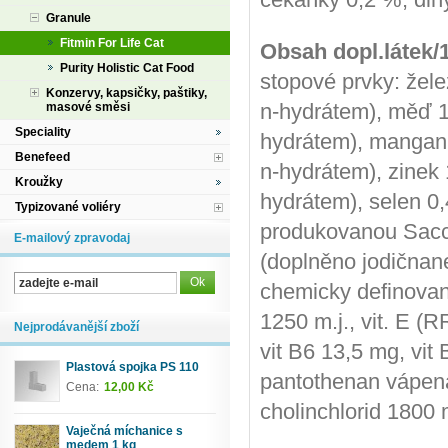
Granule
Fitmin For Life Cat
Obsah dopl.látek/
Purity Holistic Cat Food
stopové prvky: žel
Konzervy, kapsičky, paštiky,
n-hydrátem), měď 1
masové směsi
Speciality
hydrátem), mangan
Benefeed
n-hydrátem), zinek
Kroužky
hydrátem), selen 0
Typizované voliéry
produkovanou Sacc
E-mailový zpravodaj
(doplněno jodičnan
chemicky definované
1250 m.j., vit. E (
Nejprodávanější zboží
vit B6 13,5 mg, vit
Plastová spojka PS 110
pantothenan vápenat
Cena:
12,00 Kč
cholinchlorid 1800 
Vaječná míchanice s
medem 1 kg