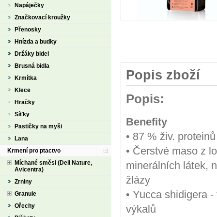
Napáječky
Značkovací kroužky
Přenosky
Hnízda a budky
Držáky bidel
Brusná bidla
Popis zboží
Krmítka
Klece
Popis:
Hračky
Síťky
Benefity
Pastičky na myši
• 87 % živ. protein
Lana
• Čerstvé maso z lo
Krmení pro ptactvo
minerálních látek, n
Míchané směsi (Deli Nature,
Avicentra)
žlázy
Zrniny
• Yucca shidigera -
Granule
Ořechy
výkalů