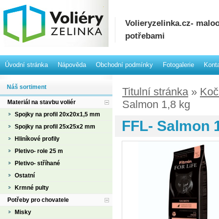
Volieryzelinka.cz- mal
potřebami
Úvodní stránka
Nápověda
Obchodní podmínky
Fotogalerie
Kont
Náš sortiment
Titulní stránka
»
Koč
Salmon 1,8 kg
Materiál na stavbu voliér
Spojky na profil 20x20x1,5 mm
FFL- Salmon 1
Spojky na profil 25x25x2 mm
Hliníkové profily
Pletivo- role 25 m
Pletivo- stříhané
Ostatní
Krmné pulty
Potřeby pro chovatele
Misky