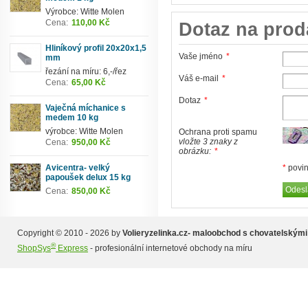
Výrobce: Witte Molen
Cena:
110,00 Kč
Dotaz na prod
Hliníkový profil 20x20x1,5
Vaše jméno
*
mm
řezání na míru: 6,-/řez
Váš e-mail
*
Cena:
65,00 Kč
Dotaz
*
Vaječná míchanice s
medem 10 kg
výrobce: Witte Molen
Ochrana proti spamu
vložte 3 znaky z
Cena:
950,00 Kč
obrázku:
*
*
povin
Avicentra- velký
papoušek delux 15 kg
Cena:
850,00 Kč
Copyright © 2010 - 2026 by
Volieryzelinka.cz- maloobchod s chovatelskými
®
ShopSys
Express
- profesionální internetové obchody na míru