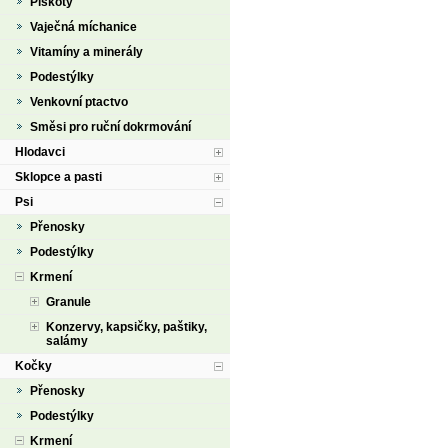
Piškoty
Vaječná míchanice
Vitamíny a minerály
Podestýlky
Venkovní ptactvo
Směsi pro ruční dokrmování
Hlodavci
Sklopce a pasti
Psi
Přenosky
Podestýlky
Krmení
Granule
Konzervy, kapsičky, paštiky,
salámy
Kočky
Přenosky
Podestýlky
Krmení