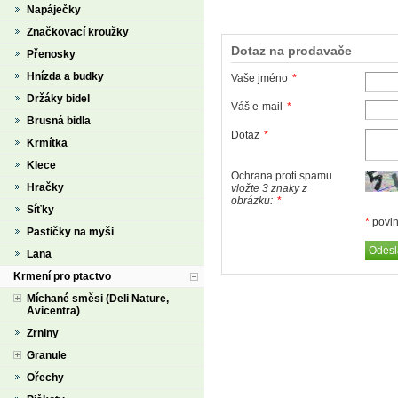
Napáječky
Značkovací kroužky
Dotaz na prodavače
Přenosky
Hnízda a budky
Vaše jméno
*
Držáky bidel
Váš e-mail
*
Brusná bidla
Dotaz
*
Krmítka
Klece
Ochrana proti spamu
Hračky
vložte 3 znaky z
obrázku:
*
Síťky
*
povin
Pastičky na myši
Lana
Krmení pro ptactvo
Míchané směsi (Deli Nature,
Avicentra)
Zrniny
Granule
Ořechy