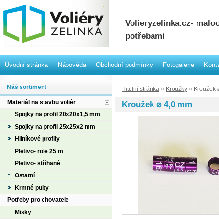
Volieryzelinka.cz- mal
potřebami
Úvodní stránka
Nápověda
Obchodní podmínky
Fotogalerie
Kont
Náš sortiment
Titulní stránka
»
Kroužky
» Kroužek 
Materiál na stavbu voliér
Kroužek ⌀ 4,0 mm
Spojky na profil 20x20x1,5 mm
Spojky na profil 25x25x2 mm
Hliníkové profily
Pletivo- role 25 m
Pletivo- stříhané
Ostatní
Krmné pulty
Potřeby pro chovatele
Misky