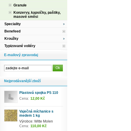
Granule
Konzervy, kapsičky, paštiky,
masové směsi
Speciality
Benefeed
Kroužky
Typizované voliéry
E-mailový zpravodaj
Nejprodávanější zboží
Plastová spojka PS 110
Cena:
12,00 Kč
Vaječná míchanice s
medem 1 kg
Výrobce: Witte Molen
Cena:
110,00 Kč