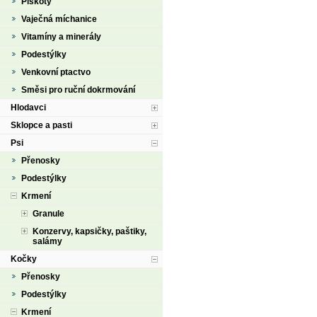
Piškoty
Vaječná míchanice
Vitamíny a minerály
Podestýlky
Venkovní ptactvo
Směsi pro ruční dokrmování
Hlodavci
Sklopce a pasti
Psi
Přenosky
Podestýlky
Krmení
Granule
Konzervy, kapsičky, paštiky,
salámy
Kočky
Přenosky
Podestýlky
Krmení