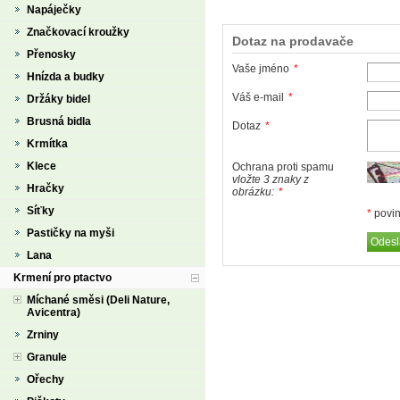
Napáječky
Značkovací kroužky
Dotaz na prodavače
Přenosky
Vaše jméno
*
Hnízda a budky
Váš e-mail
*
Držáky bidel
Brusná bidla
Dotaz
*
Krmítka
Klece
Ochrana proti spamu
vložte 3 znaky z
Hračky
obrázku:
*
Síťky
*
povin
Pastičky na myši
Lana
Krmení pro ptactvo
Míchané směsi (Deli Nature,
Avicentra)
Zrniny
Granule
Ořechy