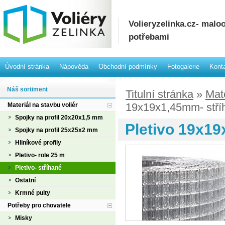
Volieryzelinka.cz- mal
potřebami
Úvodní stránka
Nápověda
Obchodní podmínky
Fotogalerie
Kont
Náš sortiment
Titulní stránka
»
Mate
19x19x1,45mm- stří
Materiál na stavbu voliér
Spojky na profil 20x20x1,5 mm
Pletivo 19x19
Spojky na profil 25x25x2 mm
Hliníkové profily
Pletivo- role 25 m
Pletivo- stříhané
Ostatní
Krmné pulty
Potřeby pro chovatele
Misky