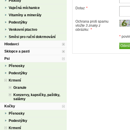
Piškoty
Vaječná míchanice
Dotaz
*
Vitamíny a minerály
Ochrana proti spamu
Podestýlky
vložte 3 znaky z
Venkovní ptactvo
obrázku:
*
*
povin
Směsi pro ruční dokrmování
Hlodavci
Sklopce a pasti
Psi
Přenosky
Podestýlky
Krmení
Granule
Konzervy, kapsičky, paštiky,
salámy
Kočky
Přenosky
Podestýlky
Krmení