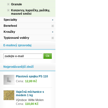
Granule
Konzervy, kapsičky, paštiky,
masové směsi
Speciality
Benefeed
Kroužky
Typizované voliéry
E-mailový zpravodaj
Nejprodávanější zboží
Plastová spojka PS 110
Cena:
12,00 Kč
Vaječná míchanice s
medem 1 kg
Výrobce: Witte Molen
Cena:
110,00 Kč