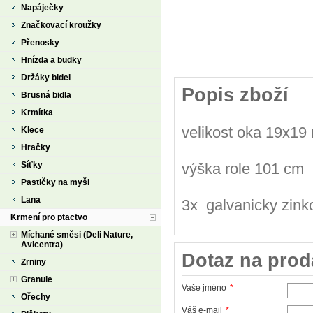
Napáječky
Značkovací kroužky
Přenosky
Hnízda a budky
Držáky bidel
Popis zboží
Brusná bidla
Krmítka
velikost oka 19x19
Klece
Hračky
Síťky
výška role 101 cm
Pastičky na myši
Lana
3x galvanicky zink
Krmení pro ptactvo
Míchané směsi (Deli Nature,
Avicentra)
Dotaz na prod
Zrniny
Granule
Vaše jméno
*
Ořechy
Váš e-mail
*