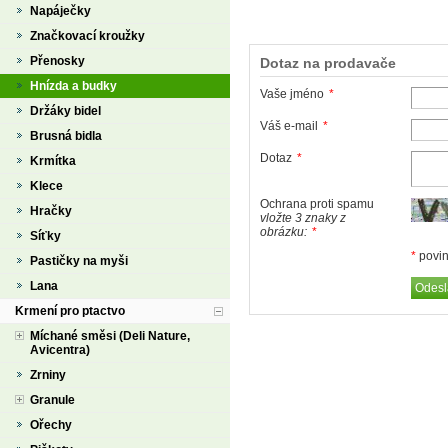
Napáječky
Značkovací kroužky
Přenosky
Dotaz na prodavače
Hnízda a budky
Vaše jméno
*
Držáky bidel
Váš e-mail
*
Brusná bidla
Dotaz
*
Krmítka
Klece
Ochrana proti spamu
Hračky
vložte 3 znaky z
obrázku:
*
Síťky
*
povin
Pastičky na myši
Lana
Krmení pro ptactvo
Míchané směsi (Deli Nature,
Avicentra)
Zrniny
Granule
Ořechy