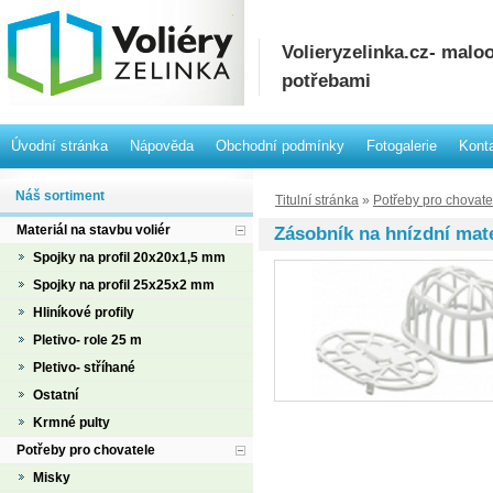
Volieryzelinka.cz- mal
potřebami
Úvodní stránka
Nápověda
Obchodní podmínky
Fotogalerie
Kont
Náš sortiment
Titulní stránka
»
Potřeby pro chovate
Materiál na stavbu voliér
Zásobník na hnízdní mate
Spojky na profil 20x20x1,5 mm
Spojky na profil 25x25x2 mm
Hliníkové profily
Pletivo- role 25 m
Pletivo- stříhané
Ostatní
Krmné pulty
Potřeby pro chovatele
Misky