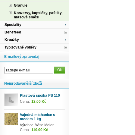
Granule
Konzervy, kapsičky, paštiky,
masové směsi
Speciality
Benefeed
Kroužky
Typizované voliéry
E-mailový zpravodaj
Nejprodávanější zboží
Plastová spojka PS 110
Cena:
12,00 Kč
Vaječná míchanice s
medem 1 kg
Výrobce: Witte Molen
Cena:
110,00 Kč