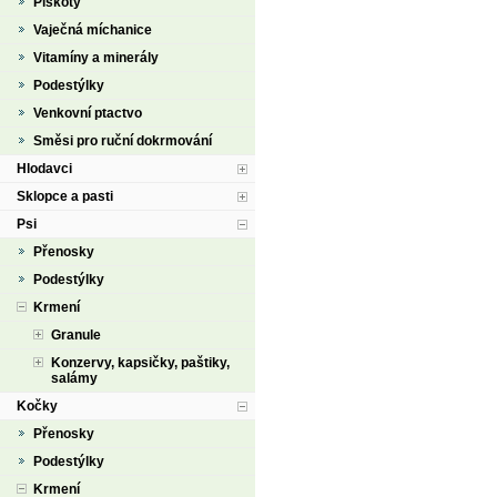
Piškoty
Vaječná míchanice
Vitamíny a minerály
Podestýlky
Venkovní ptactvo
Směsi pro ruční dokrmování
Hlodavci
Sklopce a pasti
Psi
Přenosky
Podestýlky
Krmení
Granule
Konzervy, kapsičky, paštiky,
salámy
Kočky
Přenosky
Podestýlky
Krmení