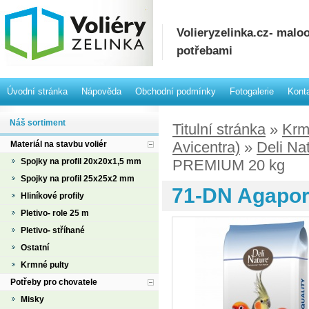
Volieryzelinka.cz- mal
potřebami
Úvodní stránka
Nápověda
Obchodní podmínky
Fotogalerie
Kont
Náš sortiment
Titulní stránka
»
Krm
Avicentra)
»
Deli Na
Materiál na stavbu voliér
Spojky na profil 20x20x1,5 mm
PREMIUM 20 kg
Spojky na profil 25x25x2 mm
71-DN Agapor
Hliníkové profily
Pletivo- role 25 m
Pletivo- stříhané
Ostatní
Krmné pulty
Potřeby pro chovatele
Misky