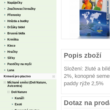
Napáječky
Značkovací kroužky
Přenosky
Hnízda a budky
Držáky bidel
Brusná bidla
Krmítka
Klece
Hračky
Popis zboží
Síťky
Pastičky na myši
Složení: žluté a bí
Lana
2%, konopné semen
Krmení pro ptactvo
paddy rýže 2,5%
Míchané směsi (Deli Nature,
Avicentra)
Deli Nature
Kanáři
Dotaz na prod
Exoti