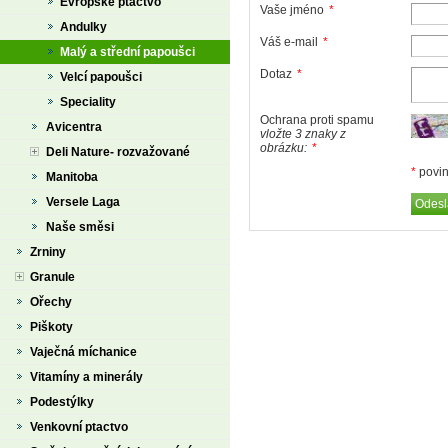
Evropské ptactvo
Vaše jméno
*
Andulky
Váš e-mail
*
Malý a střední papoušci
Dotaz
*
Velcí papoušci
Speciality
Ochrana proti spamu
Avicentra
vložte 3 znaky z
obrázku:
*
Deli Nature- rozvažované
*
povin
Manitoba
Versele Laga
Naše směsi
Zrniny
Granule
Ořechy
Piškoty
Vaječná míchanice
Vitamíny a minerály
Podestýlky
Venkovní ptactvo