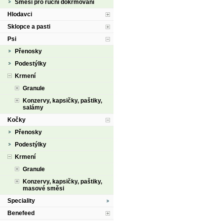
Směsi pro ruční dokrmování
Hlodavci
Sklopce a pasti
Psi
Přenosky
Podestýlky
Krmení
Granule
Konzervy, kapsičky, paštiky,
salámy
Kočky
Přenosky
Podestýlky
Krmení
Granule
Konzervy, kapsičky, paštiky,
masové směsi
Speciality
Benefeed