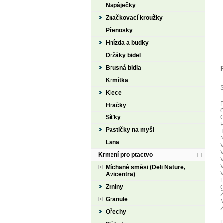
Napáječky
Značkovací kroužky
Přenosky
Hnízda a budky
Držáky bidel
Brusná bidla
Krmítka
S
Klece
P
Hračky
O
Síťky
P
Pastičky na myši
N
Lana
V
V
Krmení pro ptactvo
V
V
Míchané směsi (Deli Nature,
V
Avicentra)
F
Zrniny
C
Ž
Granule
M
Z
Ořechy
D