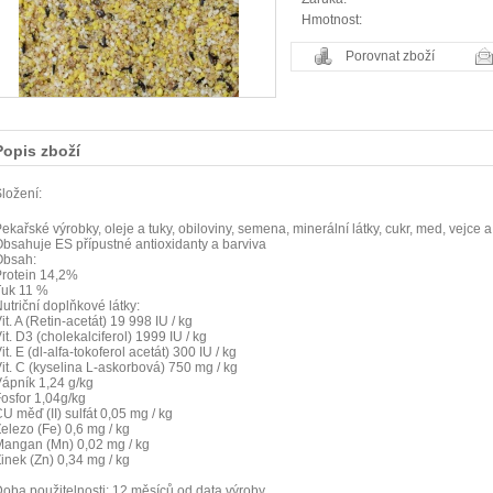
Hmotnost:
Porovnat zboží
Popis zboží
ložení:
ekařské výrobky, oleje a tuky, obiloviny, semena, minerální látky, cukr, med, vejce 
bsahuje ES přípustné antioxidanty a barviva
Obsah:
rotein 14,2%
Tuk 11 %
utriční doplňkové látky:
it. A (Retin-acetát) 19 998 IU / kg
it. D3 (cholekalciferol) 1999 IU / kg
it. E (dl-alfa-tokoferol acetát) 300 IU / kg
it. C (kyselina L-askorbová) 750 mg / kg
ápník 1,24 g/kg
osfor 1,04g/kg
U měď (II) sulfát 0,05 mg / kg
elezo (Fe) 0,6 mg / kg
angan (Mn) 0,02 mg / kg
inek (Zn) 0,34 mg / kg
oba použitelnosti: 12 měsíců od data výroby