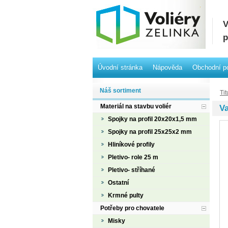
V
p
Úvodní stránka
Nápověda
Obchodní p
Náš sortiment
Tit
Materiál na stavbu voliér
V
Spojky na profil 20x20x1,5 mm
Spojky na profil 25x25x2 mm
Hliníkové profily
Pletivo- role 25 m
Pletivo- stříhané
Ostatní
Krmné pulty
Potřeby pro chovatele
Misky