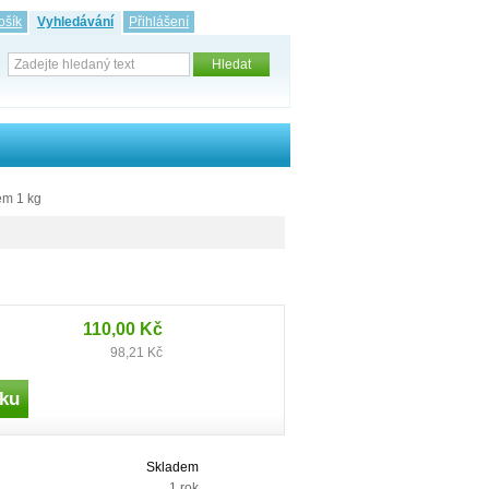
ošík
Vyhledávání
Přihlášení
em 1 kg
110,00 Kč
98,21 Kč
Skladem
1 rok