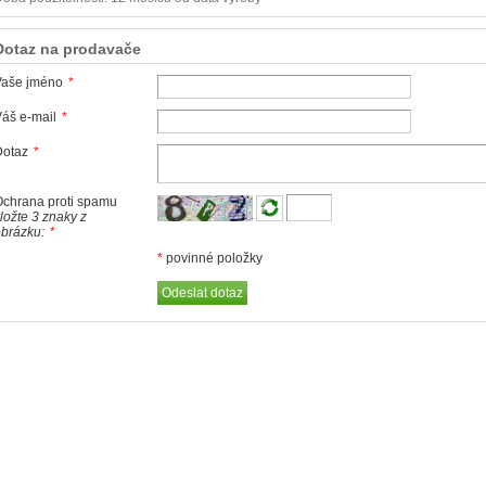
Dotaz na prodavače
Vaše jméno
*
áš e-mail
*
Dotaz
*
chrana proti spamu
ložte 3 znaky z
brázku:
*
*
povinné položky