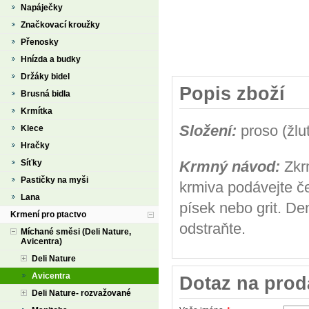
Napáječky
Značkovací kroužky
Přenosky
Hnízda a budky
Držáky bidel
Popis zboží
Brusná bidla
Krmítka
Složení:
proso (žlu
Klece
Hračky
Síťky
Krmný návod:
Zkrm
Pastičky na myši
krmiva podávejte če
Lana
písek nebo grit. De
Krmení pro ptactvo
odstraňte.
Míchané směsi (Deli Nature,
Avicentra)
Deli Nature
Avicentra
Dotaz na prod
Deli Nature- rozvažované