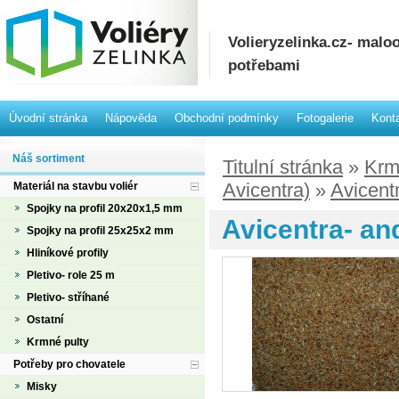
Volieryzelinka.cz- mal
potřebami
Úvodní stránka
Nápověda
Obchodní podmínky
Fotogalerie
Kont
Náš sortiment
Titulní stránka
»
Krm
Avicentra)
»
Avicent
Materiál na stavbu voliér
Spojky na profil 20x20x1,5 mm
Avicentra- an
Spojky na profil 25x25x2 mm
Hliníkové profily
Pletivo- role 25 m
Pletivo- stříhané
Ostatní
Krmné pulty
Potřeby pro chovatele
Misky