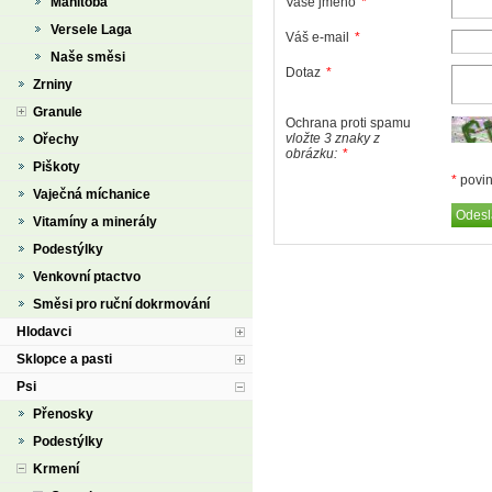
Manitoba
Vaše jméno
*
Versele Laga
Váš e-mail
*
Naše směsi
Dotaz
*
Zrniny
Granule
Ochrana proti spamu
vložte 3 znaky z
Ořechy
obrázku:
*
Piškoty
*
povin
Vaječná míchanice
Vitamíny a minerály
Podestýlky
Venkovní ptactvo
Směsi pro ruční dokrmování
Hlodavci
Sklopce a pasti
Psi
Přenosky
Podestýlky
Krmení