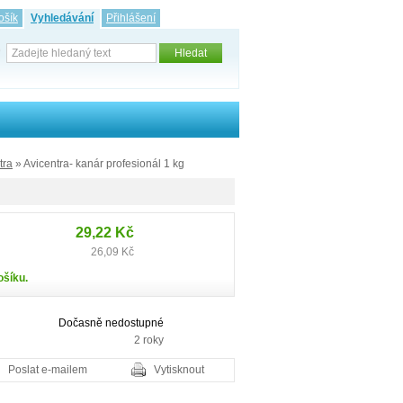
ošík
Vyhledávání
Přihlášení
tra
» Avicentra- kanár profesionál 1 kg
29,22 Kč
26,09 Kč
ošíku.
Dočasně nedostupné
2 roky
Poslat e-mailem
Vytisknout