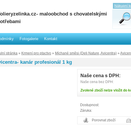
Nákupní k
olieryzelinka.cz- maloobchod s chovatelskými
otřebami
odmínky
Fotogalerie
Kontakt
ulní stránka
»
Krmení pro ptactvo
»
Míchané směsi (Deli Nature, Avicentra)
»
Avicen
icentra- kanár profesionál 1 kg
Naše cena s DPH:
Naše cena bez DPH:
Zvolené zboží nelze vložit do k
Dostupnost:
Záruka:
Porovnat zboží