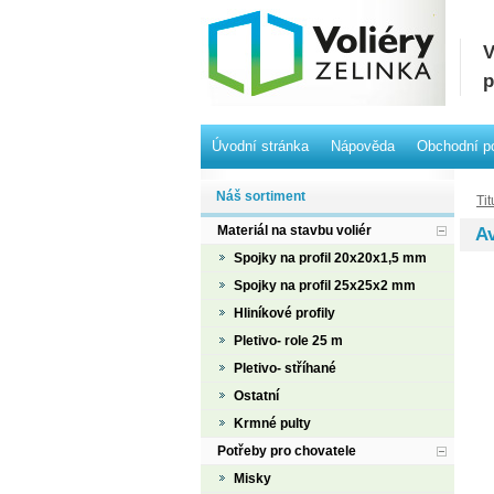
V
p
Úvodní stránka
Nápověda
Obchodní p
Náš sortiment
Tit
Materiál na stavbu voliér
Av
Spojky na profil 20x20x1,5 mm
Spojky na profil 25x25x2 mm
Hliníkové profily
Pletivo- role 25 m
Pletivo- stříhané
Ostatní
Krmné pulty
Potřeby pro chovatele
Misky