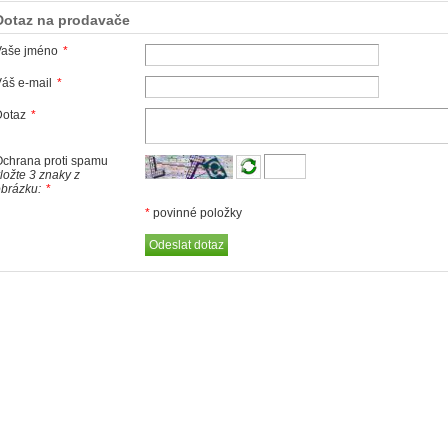
Dotaz na prodavače
Vaše jméno
*
áš e-mail
*
Dotaz
*
chrana proti spamu
ložte 3 znaky z
brázku:
*
*
povinné položky