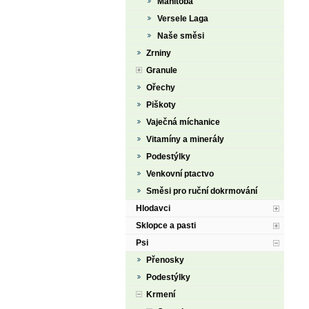
Manitoba
Versele Laga
Naše směsi
Zrniny
Granule
Ořechy
Piškoty
Vaječná míchanice
Vitamíny a minerály
Podestýlky
Venkovní ptactvo
Směsi pro ruční dokrmování
Hlodavci
Sklopce a pasti
Psi
Přenosky
Podestýlky
Krmení