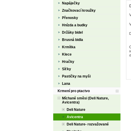
Napáječky
Značkovací kroužky
Přenosky
V
Hnízda a budky
Držáky bidel
Brusná bidla
Krmítka
O
v
Klece
o
Hračky
Síťky
Pastičky na myši
Lana
Krmení pro ptactvo
Míchané směsi (Deli Nature,
Avicentra)
Deli Nature
Avicentra
Deli Nature- rozvažované