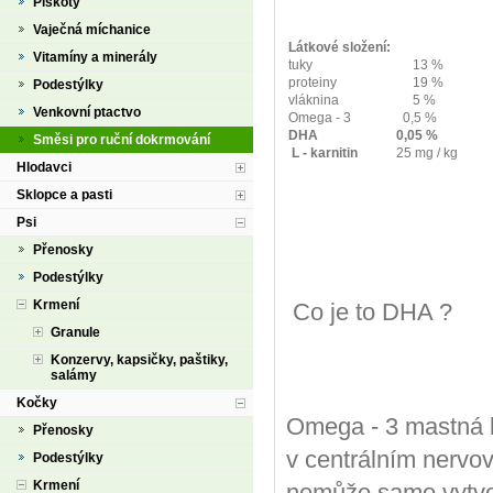
Piškoty
Vaječná míchanice
Látkové složení:
Vitamíny a minerály
tuky
13 %
proteiny
19 %
Podestýlky
vláknina
5 %
Venkovní ptactvo
Omega - 3
0,5 %
DHA
0,05 %
Směsi pro ruční dokrmování
L - karnitin
25 mg / kg
Hlodavci
Sklopce a pasti
Psi
Přenosky
Podestýlky
Krmení
Co je to DHA ?
Granule
Konzervy, kapsičky, paštiky,
salámy
Kočky
Omega - 3 mastná ky
Přenosky
v centrálním nervové
Podestýlky
Krmení
nemůže samo vytvoř