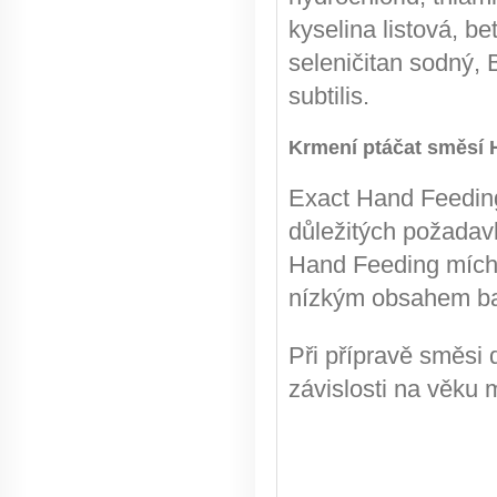
kyselina listová, be
seleničitan sodný, B
subtilis.
Krmení ptáčat směsí 
Exact Hand Feeding
důležitých požadavk
Hand Feeding míchá
nízkým obsahem bak
Při přípravě směsi 
závislosti na věku 