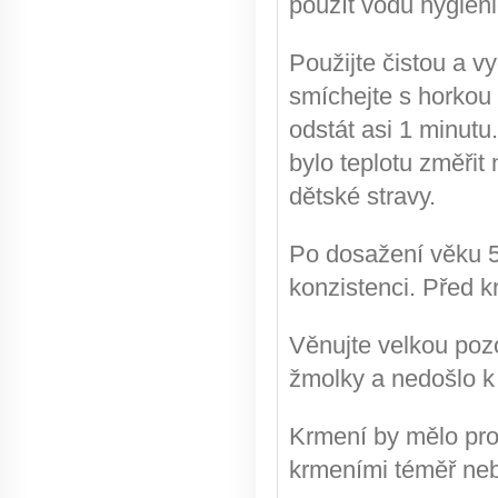
použít vodu hygien
Použijte čistou a 
smíchejte s horkou
odstát asi 1 minut
bylo teplotu změřit 
dětské stravy.
Po dosažení věku 
konzistenci. Před 
Věnujte velkou poz
žmolky a nedošlo k
Krmení by mělo prob
krmeními téměř neb