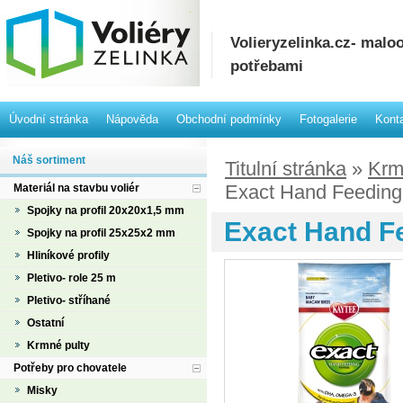
Volieryzelinka.cz- mal
potřebami
Úvodní stránka
Nápověda
Obchodní podmínky
Fotogalerie
Kont
Náš sortiment
Titulní stránka
»
Krm
Exact Hand Feeding
Materiál na stavbu voliér
Spojky na profil 20x20x1,5 mm
Exact Hand F
Spojky na profil 25x25x2 mm
Hliníkové profily
Pletivo- role 25 m
Pletivo- stříhané
Ostatní
Krmné pulty
Potřeby pro chovatele
Misky