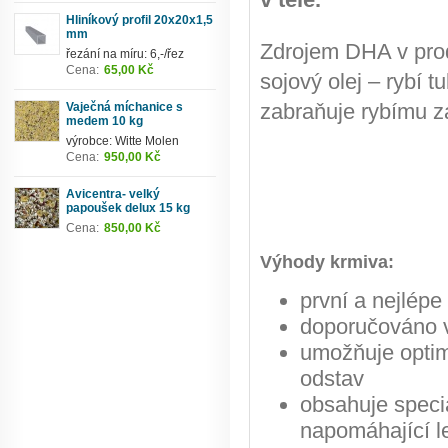
Hliníkový profil 20x20x1,5
mm
Zdrojem DHA v prod
řezání na míru: 6,-/řez
Cena:
65,00 Kč
sojový olej – rybí 
zabraňuje rybímu z
Vaječná míchanice s
medem 10 kg
výrobce: Witte Molen
Cena:
950,00 Kč
Avicentra- velký
papoušek delux 15 kg
Cena:
850,00 Kč
Výhody krmiva:
první a nejlép
doporučováno v
umožňuje optimá
odstav
obsahuje speci
napomáhající l