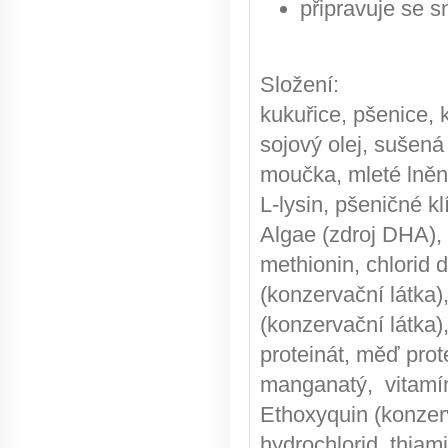
připravuje se s
Složení:
kukuřice, pšenice, 
sojový olej, sušená
moučka, mleté lněn
L-lysin, pšeničné k
Algae (zdroj DHA), L
methionin, chlorid 
(konzervační látka),
(konzervační látka)
proteinát, měď prote
manganatý, vitamín 
Ethoxyquin (konzerv
hydrochlorid, thiami