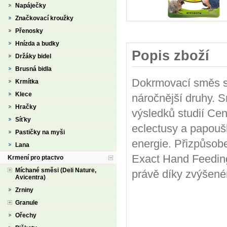
Napáječky
Značkovací kroužky
Přenosky
Hnízda a budky
Popis zboží
Držáky bidel
Brusná bidla
Dokrmovací směs s 
Krmítka
Klece
náročnější druhy. 
Hračky
výsledků studií Cen
Síťky
eclectusy a papoušk
Pastičky na myši
energie. Přizpůsobe
Lana
Exact Hand Feeding
Krmení pro ptactvo
Míchané směsi (Deli Nature,
právě díky zvýšené
Avicentra)
Zrniny
Granule
Ořechy