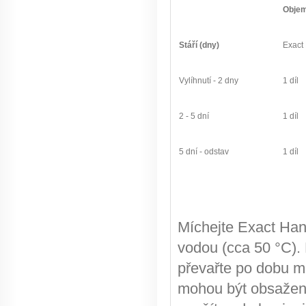
Obje
Stáří (dny)
Exact
Vylíhnutí - 2 dny
1 díl
2 - 5 dní
1 díl
5 dní - odstav
1 díl
Míchejte Exact Ha
vodou (cca 50 °C). P
převařte po dobu 
mohou být obsaženy