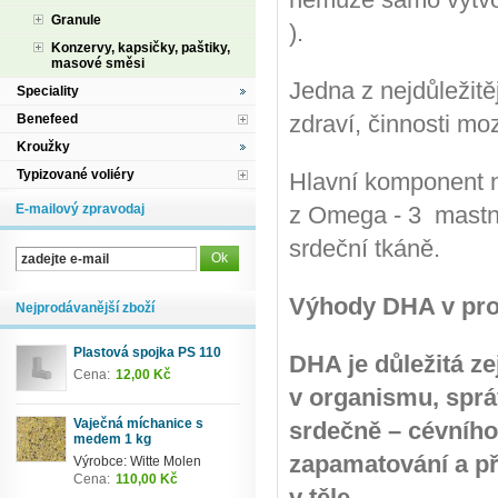
Granule
).
Konzervy, kapsičky, paštiky,
masové směsi
Jedna z nejdůležitě
Speciality
zdraví, činnosti mo
Benefeed
Kroužky
Typizované voliéry
Hlavní komponent n
E-mailový zpravodaj
z Omega - 3 mastnýc
srdeční tkáně.
Výhody DHA v pro
Nejprodávanější zboží
Plastová spojka PS 110
DHA je důležitá z
Cena:
12,00 Kč
v organismu, sprá
Vaječná míchanice s
srdečně – cévního
medem 1 kg
zapamatování a př
Výrobce: Witte Molen
Cena:
110,00 Kč
v těle.