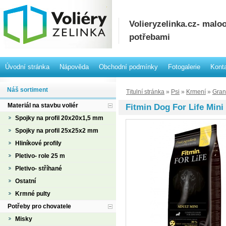
Volieryzelinka.cz- mal
potřebami
Úvodní stránka
Nápověda
Obchodní podmínky
Fotogalerie
Kont
Náš sortiment
Titulní stránka
»
Psi
»
Krmení
»
Gran
Materiál na stavbu voliér
Fitmin Dog For Life Mini
Spojky na profil 20x20x1,5 mm
Spojky na profil 25x25x2 mm
Hliníkové profily
Pletivo- role 25 m
Pletivo- stříhané
Ostatní
Krmné pulty
Potřeby pro chovatele
Misky