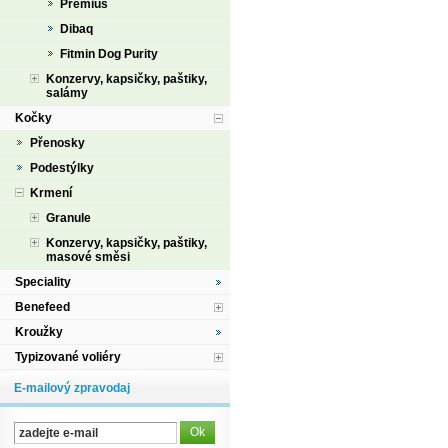
Premius
Dibaq
Fitmin Dog Purity
Konzervy, kapsičky, paštiky,
salámy
Kočky
Přenosky
Podestýlky
Krmení
Granule
Konzervy, kapsičky, paštiky,
masové směsi
Speciality
Benefeed
Kroužky
Typizované voliéry
E-mailový zpravodaj