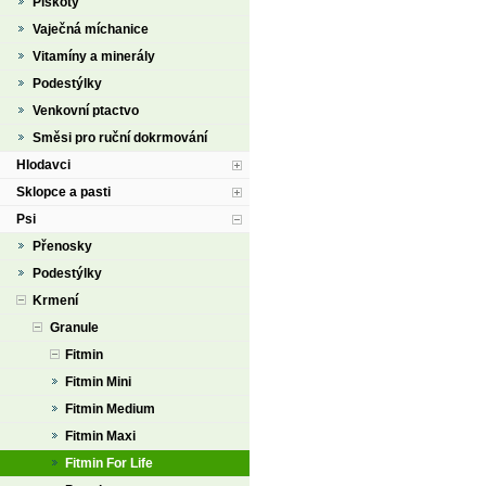
Piškoty
Vaječná míchanice
Vitamíny a minerály
Podestýlky
Venkovní ptactvo
Směsi pro ruční dokrmování
Hlodavci
Sklopce a pasti
Psi
Přenosky
Podestýlky
Krmení
Granule
Fitmin
Fitmin Mini
Fitmin Medium
Fitmin Maxi
Fitmin For Life