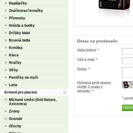
Napáječky
Značkovací kroužky
Přenosky
Hnízda a budky
Držáky bidel
Brusná bidla
Dotaz na prodavače
Krmítka
Vaše jméno
*
Klece
Váš e-mail
*
Hračky
Dotaz
*
Síťky
Pastičky na myši
Ochrana proti spamu
Lana
vložte 3 znaky z
obrázku:
*
Krmení pro ptactvo
*
povin
Míchané směsi (Deli Nature,
Avicentra)
Zrniny
Granule
Ořechy