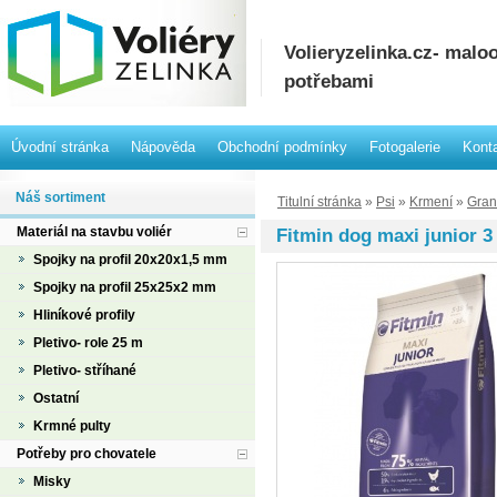
Volieryzelinka.cz- mal
potřebami
Úvodní stránka
Nápověda
Obchodní podmínky
Fotogalerie
Kont
Náš sortiment
Titulní stránka
»
Psi
»
Krmení
»
Gran
Materiál na stavbu voliér
Fitmin dog maxi junior 3
Spojky na profil 20x20x1,5 mm
Spojky na profil 25x25x2 mm
Hliníkové profily
Pletivo- role 25 m
Pletivo- stříhané
Ostatní
Krmné pulty
Potřeby pro chovatele
Misky