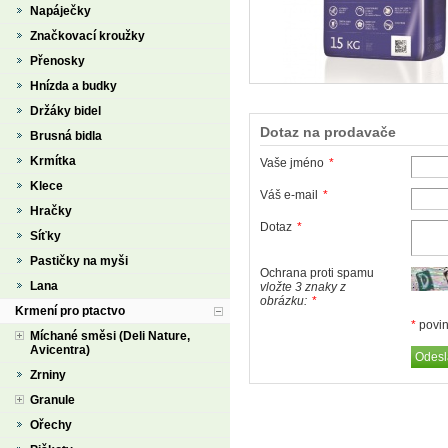
Napáječky
Značkovací kroužky
Přenosky
Hnízda a budky
Držáky bidel
Dotaz na prodavače
Brusná bidla
Krmítka
Vaše jméno
*
Klece
Váš e-mail
*
Hračky
Dotaz
*
Síťky
Pastičky na myši
Ochrana proti spamu
Lana
vložte 3 znaky z
obrázku:
*
Krmení pro ptactvo
*
povin
Míchané směsi (Deli Nature,
Avicentra)
Zrniny
Granule
Ořechy