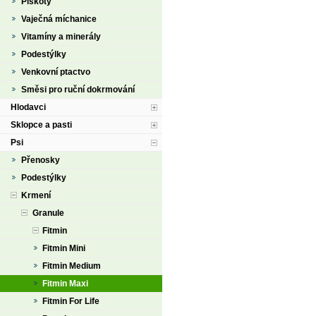
Piškoty
Vaječná míchanice
Vitamíny a minerály
Podestýlky
Venkovní ptactvo
Směsi pro ruční dokrmování
Hlodavci
Sklopce a pasti
Psi
Přenosky
Podestýlky
Krmení
Granule
Fitmin
Fitmin Mini
Fitmin Medium
Fitmin Maxi
Fitmin For Life