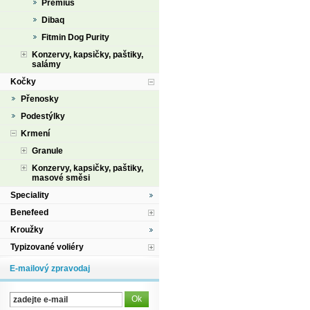
Premius
Dibaq
Fitmin Dog Purity
Konzervy, kapsičky, paštiky,
salámy
Kočky
Přenosky
Podestýlky
Krmení
Granule
Konzervy, kapsičky, paštiky,
masové směsi
Speciality
Benefeed
Kroužky
Typizované voliéry
E-mailový zpravodaj