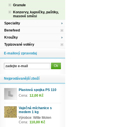
Granule
Konzervy, kapsičky, paštiky,
masové směsi
Speciality
Benefeed
Kroužky
Typizované voliéry
E-mailový zpravodaj
Nejprodávanější zboží
Plastová spojka PS 110
Cena:
12,00 Kč
Vaječná míchanice s
medem 1 kg
Výrobce: Witte Molen
Cena:
110,00 Kč