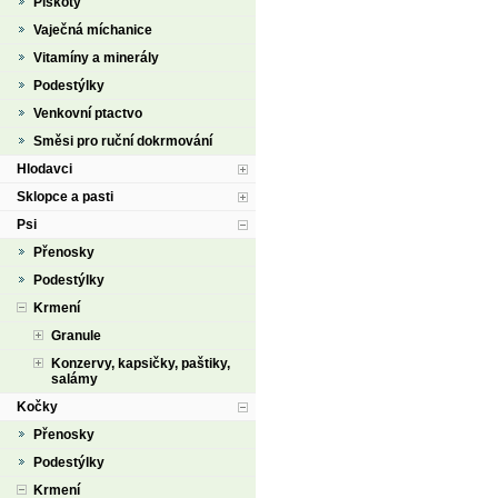
Piškoty
Vaječná míchanice
Vitamíny a minerály
Podestýlky
Venkovní ptactvo
Směsi pro ruční dokrmování
Hlodavci
Sklopce a pasti
Psi
Přenosky
Podestýlky
Krmení
Granule
Konzervy, kapsičky, paštiky,
salámy
Kočky
Přenosky
Podestýlky
Krmení