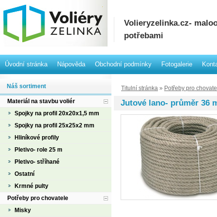
Volieryzelinka.cz- mal
potřebami
Úvodní stránka
Nápověda
Obchodní podmínky
Fotogalerie
Kont
Náš sortiment
Titulní stránka
»
Potřeby pro chovate
Materiál na stavbu voliér
Jutové lano- průměr 36
Spojky na profil 20x20x1,5 mm
Spojky na profil 25x25x2 mm
Hliníkové profily
Pletivo- role 25 m
Pletivo- stříhané
Ostatní
Krmné pulty
Potřeby pro chovatele
Misky