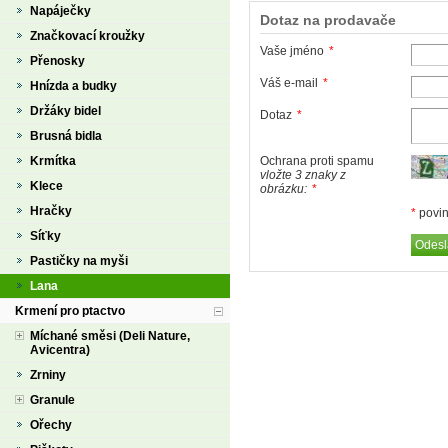
Napáječky
Dotaz na prodavače
Značkovací kroužky
Vaše jméno
*
Přenosky
Váš e-mail
*
Hnízda a budky
Držáky bidel
Dotaz
*
Brusná bidla
Krmítka
Ochrana proti spamu
vložte 3 znaky z
Klece
obrázku:
*
Hračky
*
povin
Síťky
Pastičky na myši
Lana
Krmení pro ptactvo
Míchané směsi (Deli Nature,
Avicentra)
Zrniny
Granule
Ořechy