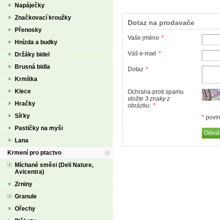
Napáječky
Značkovací kroužky
Dotaz na prodavače
Přenosky
Vaše jméno
*
Hnízda a budky
Váš e-mail
*
Držáky bidel
Brusná bidla
Dotaz
*
Krmítka
Klece
Ochrana proti spamu
vložte 3 znaky z
Hračky
obrázku:
*
Síťky
*
povin
Pastičky na myši
Lana
Krmení pro ptactvo
Míchané směsi (Deli Nature,
Avicentra)
Zrniny
Granule
Ořechy