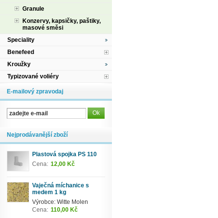
Granule
Konzervy, kapsičky, paštiky,
masové směsi
Speciality
Benefeed
Kroužky
Typizované voliéry
E-mailový zpravodaj
Nejprodávanější zboží
Plastová spojka PS 110
Cena:
12,00 Kč
Vaječná míchanice s
medem 1 kg
Výrobce: Witte Molen
Cena:
110,00 Kč