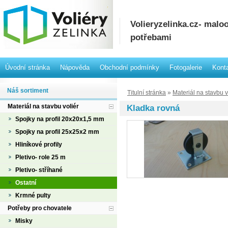
Volieryzelinka.cz- mal
potřebami
Úvodní stránka
Nápověda
Obchodní podmínky
Fotogalerie
Kont
Náš sortiment
Titulní stránka
»
Materiál na stavbu v
Materiál na stavbu voliér
Kladka rovná
Spojky na profil 20x20x1,5 mm
Spojky na profil 25x25x2 mm
Hliníkové profily
Pletivo- role 25 m
Pletivo- stříhané
Ostatní
Krmné pulty
Potřeby pro chovatele
Misky