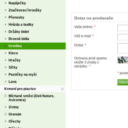
Napáječky
Značkovací kroužky
Přenosky
Dotaz na prodavače
Hnízda a budky
Vaše jméno
*
Držáky bidel
Váš e-mail
*
Brusná bidla
Dotaz
*
Krmítka
Klece
Ochrana proti spamu
Hračky
vložte 3 znaky z
obrázku:
*
Síťky
*
povin
Pastičky na myši
Lana
Krmení pro ptactvo
Míchané směsi (Deli Nature,
Avicentra)
Zrniny
Granule
Ořechy