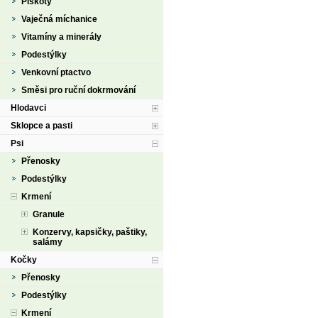
Piškoty
Vaječná míchanice
Vitamíny a minerály
Podestýlky
Venkovní ptactvo
Směsi pro ruční dokrmování
Hlodavci
Sklopce a pasti
Psi
Přenosky
Podestýlky
Krmení
Granule
Konzervy, kapsičky, paštiky,
salámy
Kočky
Přenosky
Podestýlky
Krmení