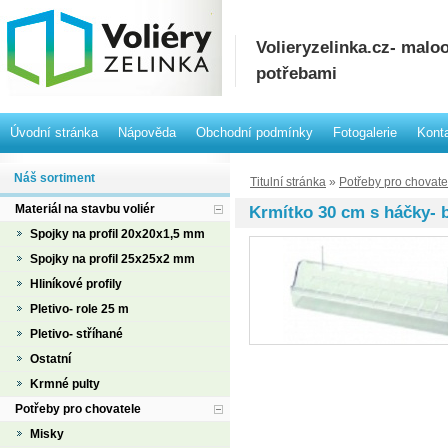
Volieryzelinka.cz- mal
potřebami
Úvodní stránka
Nápověda
Obchodní podmínky
Fotogalerie
Kont
Náš sortiment
Titulní stránka
»
Potřeby pro chovate
Materiál na stavbu voliér
Krmítko 30 cm s háčky- b
Spojky na profil 20x20x1,5 mm
Spojky na profil 25x25x2 mm
Hliníkové profily
Pletivo- role 25 m
Pletivo- stříhané
Ostatní
Krmné pulty
Potřeby pro chovatele
Misky