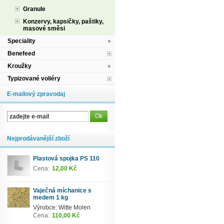
Granule
Konzervy, kapsičky, paštiky,
masové směsi
Speciality
Benefeed
Kroužky
Typizované voliéry
E-mailový zpravodaj
Nejprodávanější zboží
Plastová spojka PS 110
Cena:
12,00 Kč
Vaječná míchanice s
medem 1 kg
Výrobce: Witte Molen
Cena:
110,00 Kč