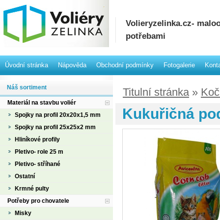
Volieryzelinka.cz- mal
potřebami
Úvodní stránka
Nápověda
Obchodní podmínky
Fotogalerie
Kont
Náš sortiment
Titulní stránka
»
Koč
Materiál na stavbu voliér
Kukuřičná pod
Spojky na profil 20x20x1,5 mm
Spojky na profil 25x25x2 mm
Hliníkové profily
Pletivo- role 25 m
Pletivo- stříhané
Ostatní
Krmné pulty
Potřeby pro chovatele
Misky