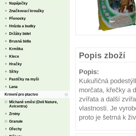
Napáječky
Značkovací kroužky
Přenosky
Hnízda a budky
Držáky bidel
Brusná bidla
Krmítka
Popis zboží
Klece
Hračky
Popis:
Síťky
Pastičky na myši
Kukuřičná podestýlk
Lana
morčata, křečky a da
Krmení pro ptactvo
zvířata a další zví
Míchané směsi (Deli Nature,
Avicentra)
vlastnosti. Je vyro
Zrniny
proto je šetrná k ži
Granule
Ořechy