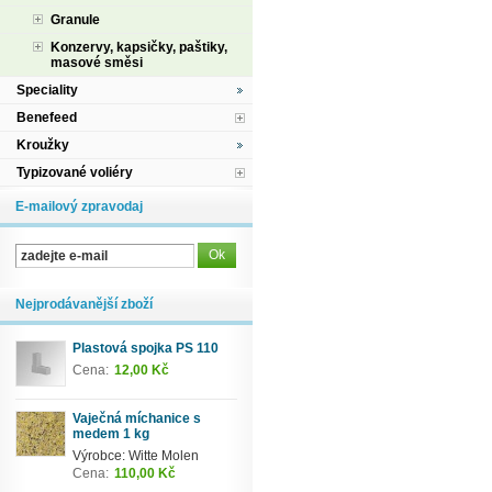
Granule
Konzervy, kapsičky, paštiky,
masové směsi
Speciality
Benefeed
Kroužky
Typizované voliéry
E-mailový zpravodaj
Nejprodávanější zboží
Plastová spojka PS 110
Cena:
12,00 Kč
Vaječná míchanice s
medem 1 kg
Výrobce: Witte Molen
Cena:
110,00 Kč