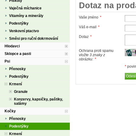
Piškoty
Dotaz na prod
Vaječná míchanice
Vitamíny a minerály
Vaše jméno
*
Podestýlky
Váš e-mail
*
Venkovní ptactvo
Dotaz
*
Směsi pro ruční dokrmování
Hlodavci
Ochrana proti spamu
Sklopce a pasti
vložte 3 znaky z
obrázku:
*
Psi
*
povin
Přenosky
Podestýlky
Krmení
Granule
Konzervy, kapsičky, paštiky,
salámy
Kočky
Přenosky
Podestýlky
Krmení