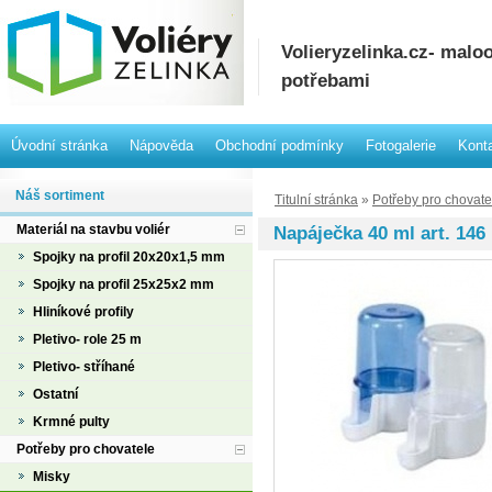
Volieryzelinka.cz- mal
potřebami
Úvodní stránka
Nápověda
Obchodní podmínky
Fotogalerie
Kont
Náš sortiment
Titulní stránka
»
Potřeby pro chovate
Materiál na stavbu voliér
Napáječka 40 ml art. 146
Spojky na profil 20x20x1,5 mm
Spojky na profil 25x25x2 mm
Hliníkové profily
Pletivo- role 25 m
Pletivo- stříhané
Ostatní
Krmné pulty
Potřeby pro chovatele
Misky