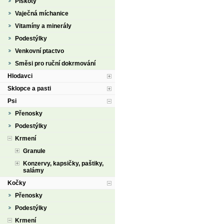
Piškoty
Vaječná míchanice
Vitamíny a minerály
Podestýlky
Venkovní ptactvo
Směsi pro ruční dokrmování
Hlodavci
Sklopce a pasti
Psi
Přenosky
Podestýlky
Krmení
Granule
Konzervy, kapsičky, paštiky,
salámy
Kočky
Přenosky
Podestýlky
Krmení