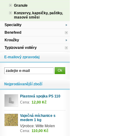
Granule
Konzervy, kapsičky, paštiky,
masové směsi
Speciality
Benefeed
Kroužky
Typizované voliéry
E-mailový zpravodaj
Nejprodávanější zboží
Plastová spojka PS 110
Cena:
12,00 Kč
Vaječná míchanice s
medem 1 kg
Výrobce: Witte Molen
Cena:
110,00 Kč