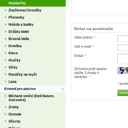
Napáječky
Značkovací kroužky
Přenosky
Hnízda a budky
Dotaz na prodavače
Držáky bidel
Vaše jméno
*
Brusná bidla
Krmítka
Váš e-mail
*
Klece
Dotaz
*
Hračky
Síťky
Ochrana proti spamu
vložte 3 znaky z
Pastičky na myši
obrázku:
*
Lana
*
povin
Krmení pro ptactvo
Míchané směsi (Deli Nature,
Avicentra)
Zrniny
Granule
Ořechy