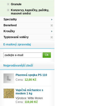
Granule
Konzervy, kapsičky, paštiky,
masové směsi
Speciality
Benefeed
Kroužky
Typizované voliéry
E-mailový zpravodaj
Nejprodávanější zboží
Plastová spojka PS 110
Cena:
12,00 Kč
Vaječná míchanice s
medem 1 kg
Výrobce: Witte Molen
Cena:
110,00 Kč