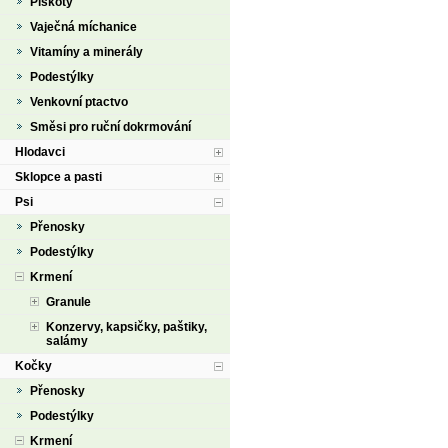
Piškoty
Vaječná míchanice
Vitamíny a minerály
Podestýlky
Venkovní ptactvo
Směsi pro ruční dokrmování
Hlodavci
Sklopce a pasti
Psi
Přenosky
Podestýlky
Krmení
Granule
Konzervy, kapsičky, paštiky,
salámy
Kočky
Přenosky
Podestýlky
Krmení