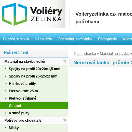
Volieryzelinka.cz- mal
potřebami
Úvodní stránka
Nápověda
Obchodní podmínky
Fotogalerie
Kont
Náš sortiment
Titulní stránka
»
Materiál na stavbu v
Materiál na stavbu voliér
Nerezové lanko- průměr
Spojky na profil 20x20x1,5 mm
Spojky na profil 25x25x2 mm
Hliníkové profily
Pletivo- role 25 m
Pletivo- stříhané
Ostatní
Krmné pulty
Potřeby pro chovatele
Misky