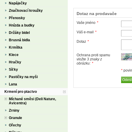
Napáječky
Značkovací kroužky
Dotaz na prodavače
Přenosky
Vaše jméno
*
Hnízda a budky
Váš e-mail
*
Držáky bidel
Brusná bidla
Dotaz
*
Krmítka
Klece
Ochrana proti spamu
vložte 3 znaky z
Hračky
obrázku:
*
Síťky
*
povin
Pastičky na myši
Lana
Krmení pro ptactvo
Míchané směsi (Deli Nature,
Avicentra)
Zrniny
Granule
Ořechy