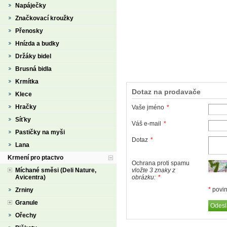
Napáječky
Značkovací kroužky
Přenosky
Hnízda a budky
Držáky bidel
Brusná bidla
Krmítka
Dotaz na prodavače
Klece
Hračky
Vaše jméno
*
Síťky
Váš e-mail
*
Pastičky na myši
Dotaz
*
Lana
Krmení pro ptactvo
Ochrana proti spamu
Míchané směsi (Deli Nature,
vložte 3 znaky z
Avicentra)
obrázku:
*
*
povin
Zrniny
Granule
Ořechy