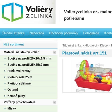
Volieryzelinka.cz- mal
potřebami
Úvodní stránka
Nápověda
Obchodní podmínky
Fotogalerie
Kont
Náš sortiment
Titulní stránka
»
Hlodavci
»
Klece
» P
Materiál na stavbu voliér
Plastová nádrž art.151
Spojky na profil 20x20x1,5 mm
Spojky na profil 25x25x2 mm
Hliníkové profily
Pletivo- role 25 m
Pletivo- stříhané
Ostatní
Krmné pulty
Potřeby pro chovatele
Misky