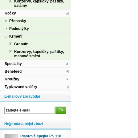
Konzervy, kapsičky, paštiky,
salámy
Kočky
Přenosky
Podestýlky
Krmení
Granule
Konzervy, kapsičky, paštiky,
masové směsi
Speciality
Benefeed
Kroužky
Typizované voliéry
E-mailový zpravodaj
Nejprodávanější zboží
Plastová spojka PS 110