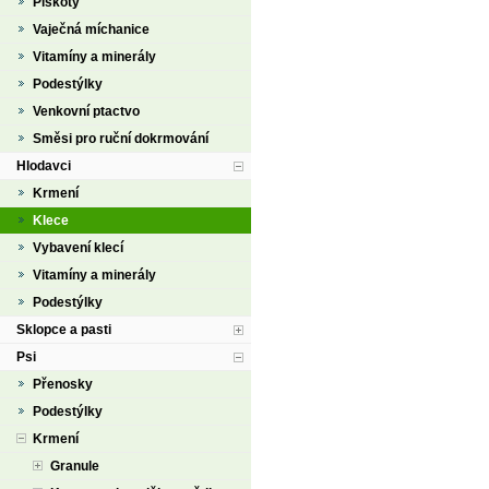
Piškoty
Vaječná míchanice
Vitamíny a minerály
Podestýlky
Venkovní ptactvo
Směsi pro ruční dokrmování
Hlodavci
Krmení
Klece
Vybavení klecí
Vitamíny a minerály
Podestýlky
Sklopce a pasti
Psi
Přenosky
Podestýlky
Krmení
Granule