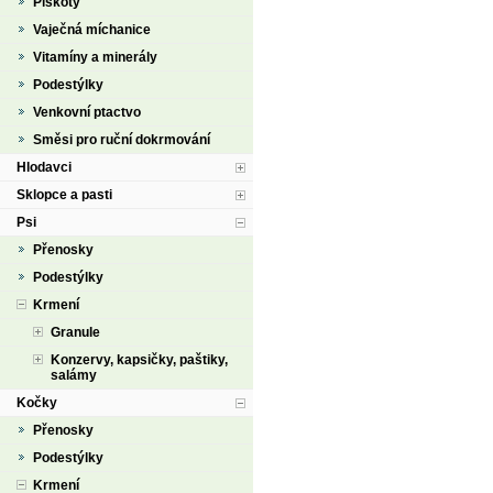
Piškoty
Vaječná míchanice
Vitamíny a minerály
Podestýlky
Venkovní ptactvo
Směsi pro ruční dokrmování
Hlodavci
Sklopce a pasti
Psi
Přenosky
Podestýlky
Krmení
Granule
Konzervy, kapsičky, paštiky,
salámy
Kočky
Přenosky
Podestýlky
Krmení