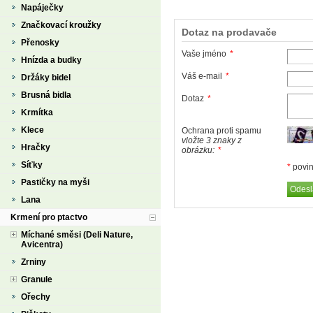
Napáječky
Značkovací kroužky
Dotaz na prodavače
Přenosky
Vaše jméno
*
Hnízda a budky
Váš e-mail
*
Držáky bidel
Brusná bidla
Dotaz
*
Krmítka
Klece
Ochrana proti spamu
vložte 3 znaky z
Hračky
obrázku:
*
Síťky
*
povin
Pastičky na myši
Lana
Krmení pro ptactvo
Míchané směsi (Deli Nature,
Avicentra)
Zrniny
Granule
Ořechy