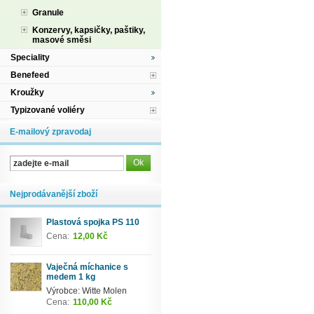
Granule
Konzervy, kapsičky, paštiky,
masové směsi
Speciality
Benefeed
Kroužky
Typizované voliéry
E-mailový zpravodaj
Nejprodávanější zboží
Plastová spojka PS 110
Cena:
12,00 Kč
Vaječná míchanice s
medem 1 kg
Výrobce: Witte Molen
Cena:
110,00 Kč