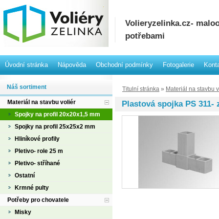
Volieryzelinka.cz- mal
potřebami
Úvodní stránka
Nápověda
Obchodní podmínky
Fotogalerie
Kont
Náš sortiment
Titulní stránka
»
Materiál na stavbu v
Materiál na stavbu voliér
Plastová spojka PS 311- 
Spojky na profil 20x20x1,5 mm
Spojky na profil 25x25x2 mm
Hliníkové profily
Pletivo- role 25 m
Pletivo- stříhané
Ostatní
Krmné pulty
Potřeby pro chovatele
Misky