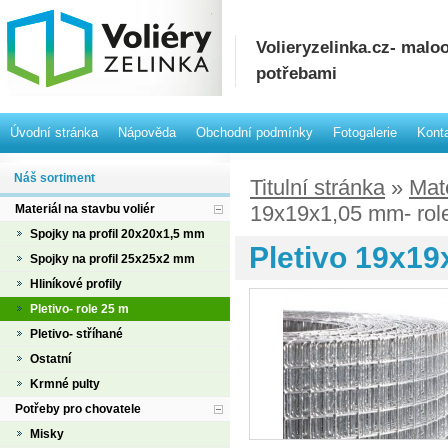
Volieryzelinka.cz- mal
potřebami
Úvodní stránka
Nápověda
Obchodní podmínky
Fotogalerie
Kont
Náš sortiment
Titulní stránka
»
Mate
19x19x1,05 mm- rol
Materiál na stavbu voliér
Spojky na profil 20x20x1,5 mm
Pletivo 19x19
Spojky na profil 25x25x2 mm
Hliníkové profily
Pletivo- role 25 m
Pletivo- stříhané
Ostatní
Krmné pulty
Potřeby pro chovatele
Misky