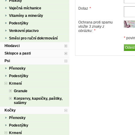
Piškoty
Vaječná míchanice
Dotaz
*
Vitamíny a minerály
Ochrana proti spamu
Podestýlky
vložte 3 znaky z
Venkovní ptactvo
obrázku:
*
*
povin
Směsi pro ruční dokrmování
Hlodavci
Sklopce a pasti
Psi
Přenosky
Podestýlky
Krmení
Granule
Konzervy, kapsičky, paštiky,
salámy
Kočky
Přenosky
Podestýlky
Krmení