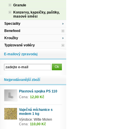
Granule
Konzervy, kapsičky, paštiky,
masové směsi
Speciality
Benefeed
Kroužky
Typizované voliéry
E-mailový zpravodaj
Nejprodávanější zboží
Plastová spojka PS 110
Cena:
12,00 Kč
Vaječná míchanice s
medem 1 kg
Výrobce: Witte Molen
Cena:
110,00 Kč