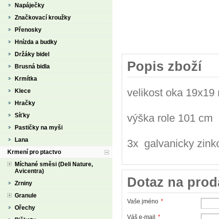
Napáječky
Značkovací kroužky
Přenosky
Hnízda a budky
Držáky bidel
Popis zboží
Brusná bidla
Krmítka
velikost oka 19x19
Klece
Hračky
Síťky
výška role 101 cm
Pastičky na myši
Lana
3x galvanicky zink
Krmení pro ptactvo
Míchané směsi (Deli Nature,
Avicentra)
Dotaz na prod
Zrniny
Granule
Vaše jméno
*
Ořechy
Váš e-mail
*