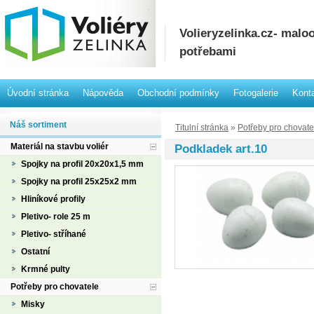
Volieryzelinka.cz- mal
potřebami
Úvodní stránka
Nápověda
Obchodní podmínky
Fotogalerie
Kont
Náš sortiment
Titulní stránka
»
Potřeby pro chovate
Materiál na stavbu voliér
Podkladek art.10
Spojky na profil 20x20x1,5 mm
Spojky na profil 25x25x2 mm
Hliníkové profily
Pletivo- role 25 m
Pletivo- stříhané
Ostatní
Krmné pulty
Potřeby pro chovatele
Misky