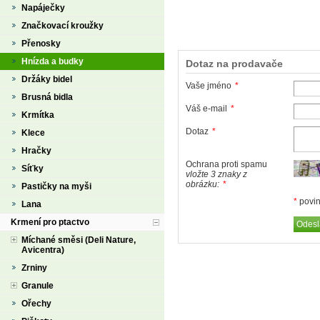
Napáječky
Značkovací kroužky
Přenosky
Hnízda a budky
Dotaz na prodavače
Držáky bidel
Vaše jméno
*
Brusná bidla
Váš e-mail
*
Krmítka
Dotaz
*
Klece
Hračky
Ochrana proti spamu
Síťky
vložte 3 znaky z
obrázku:
*
Pastičky na myši
*
povin
Lana
Krmení pro ptactvo
Míchané směsi (Deli Nature,
Avicentra)
Zrniny
Granule
Ořechy