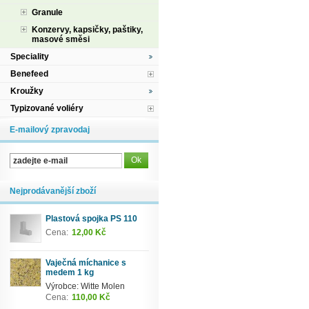
Granule
Konzervy, kapsičky, paštiky,
masové směsi
Speciality
Benefeed
Kroužky
Typizované voliéry
E-mailový zpravodaj
Nejprodávanější zboží
Plastová spojka PS 110
Cena:
12,00 Kč
Vaječná míchanice s
medem 1 kg
Výrobce: Witte Molen
Cena:
110,00 Kč