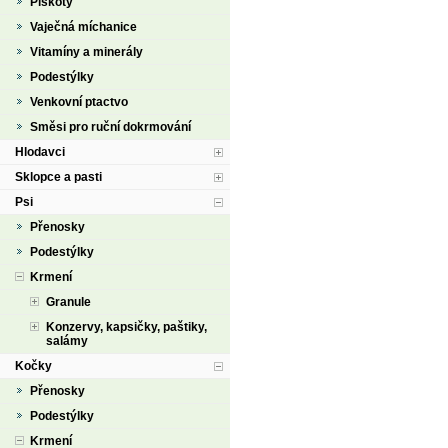
Piškoty
Vaječná míchanice
Vitamíny a minerály
Podestýlky
Venkovní ptactvo
Směsi pro ruční dokrmování
Hlodavci
Sklopce a pasti
Psi
Přenosky
Podestýlky
Krmení
Granule
Konzervy, kapsičky, paštiky,
salámy
Kočky
Přenosky
Podestýlky
Krmení