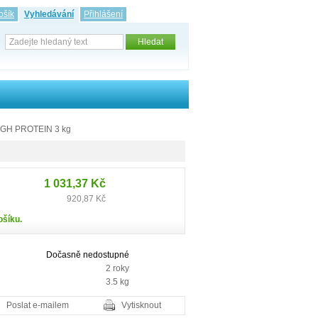
ošík
Vyhledávání
Přihlášení
HIGH PROTEIN 3 kg
1 031,37 Kč
920,87 Kč
ošíku.
Dočasně nedostupné
2 roky
3.5 kg
Poslat e-mailem
Vytisknout