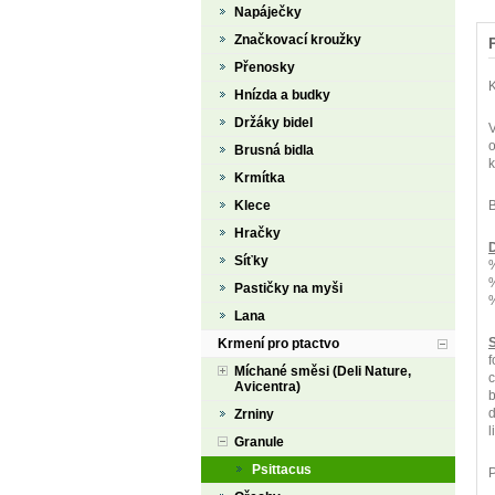
Napáječky
Značkovací kroužky
Přenosky
K
Hnízda a budky
Držáky bidel
V
o
Brusná bidla
k
Krmítka
Klece
B
Hračky
D
Síťky
Pastičky na myši
Lana
S
Krmení pro ptactvo
f
Míchané směsi (Deli Nature,
c
Avicentra)
b
d
Zrniny
l
Granule
Psittacus
P