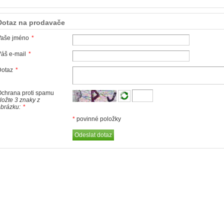
Dotaz na prodavače
Vaše jméno
*
áš e-mail
*
Dotaz
*
chrana proti spamu
ložte 3 znaky z
brázku:
*
*
povinné položky