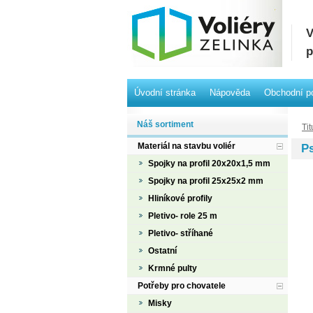
V
p
Úvodní stránka
Nápověda
Obchodní p
Náš sortiment
Tit
Materiál na stavbu voliér
P
Spojky na profil 20x20x1,5 mm
Spojky na profil 25x25x2 mm
Hliníkové profily
Pletivo- role 25 m
Pletivo- stříhané
Ostatní
Krmné pulty
Potřeby pro chovatele
Misky