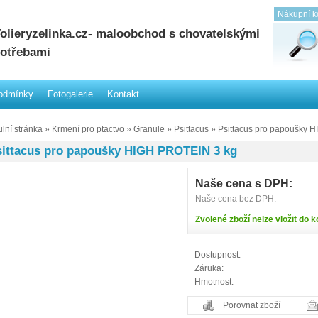
Nákupní k
olieryzelinka.cz- maloobchod s chovatelskými
otřebami
odmínky
Fotogalerie
Kontakt
ulní stránka
»
Krmení pro ptactvo
»
Granule
»
Psittacus
» Psittacus pro papoušky 
sittacus pro papoušky HIGH PROTEIN 3 kg
Naše cena s DPH:
Naše cena bez DPH:
Zvolené zboží nelze vložit do k
Dostupnost:
Záruka:
Hmotnost:
Porovnat zboží