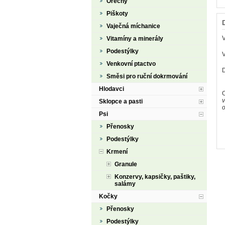
Ořechy
Piškoty
Vaječná míchanice
Vitamíny a minerály
Podestýlky
V
Venkovní ptactvo
Směsi pro ruční dokrmování
Hlodavci
O
v
Sklopce a pasti
o
Psi
Přenosky
Podestýlky
Krmení
Granule
Konzervy, kapsičky, paštiky,
salámy
Kočky
Přenosky
Podestýlky