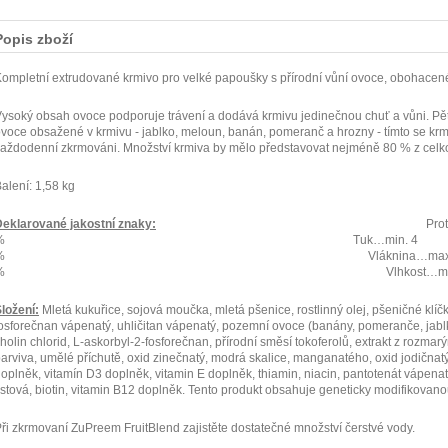
Popis zboží
ompletní extrudované krmivo pro velké papoušky s přírodní vůní ovoce, obohacené
ysoký obsah ovoce podporuje trávení a dodává krmivu jedinečnou chuť a vůni. Pět 
voce obsažené v krmivu - jablko, meloun, banán, pomeranč a hrozny - tímto se krmi
aždodenní zkrmováni. Množství krmiva by mělo představovat nejméně 80 % z celk
alení: 1,58 kg
eklarované jakostní znaky:
Proteiny…min
% Tuk…min. 4
% Vláknina…max. 3
% Vlhkost…max. 1
ložení:
Mletá kukuřice, sojová moučka, mletá pšenice, rostlinný olej, pšeničné klíč
osforečnan vápenatý, uhličitan vápenatý, pozemní ovoce (banány, pomeranče, jablk
holin chlorid, L-askorbyl-2-fosforečnan, přírodní směsí tokoferolů, extrakt z rozmar
arviva, umělé příchutě, oxid zinečnatý, modrá skalice, manganatého, oxid jodičnatý
oplněk, vitamín D3 doplněk, vitamin E doplněk, thiamin, niacin, pantotenát vápenatý,
istová, biotin, vitamin B12 doplněk. Tento produkt obsahuje geneticky modifikovanou
ři zkrmovaní ZuPreem FruitBlend zajistěte dostatečné množství čerstvé vody.