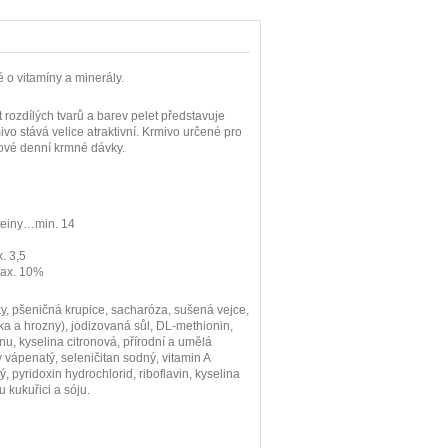
 o vitamíny a minerály.
rozdílých tvarů a barev pelet představuje
vo stává velice atraktivní. Krmivo určené pro
ové denní krmné dávky.
. 14
,5
0%
ky, pšeničná krupice, sacharóza, sušená vejce,
a a hrozny), jodizovaná sůl, DL-methionin,
ýnu, kyselina citronová, přírodní a umělá
 vápenatý, seleničitan sodný, vitamin A
 pyridoxin hydrochlorid, riboflavin, kyselina
 kukuřici a sóju.