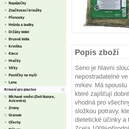
Napáječky
Značkovací kroužky
Přenosky
Hnízda a budky
Držáky bidel
Brusná bidla
Krmítka
Popis zboží
Klece
Hračky
Seno je hlavní slou
Síťky
nepostradatelné ve
Pastičky na myši
Lana
mrkev. Má spoustu p
Krmení pro ptactvo
které zajišťují dobré
Míchané směsi (Deli Nature,
Avicentra)
vhodná pro všechny 
Zrniny
složkou potravy, kt
Granule
dietetické účinky a 
Ořechy
Zcela 100%přírodní 