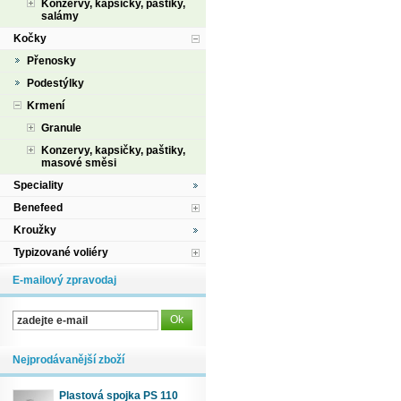
Konzervy, kapsičky, paštiky,
salámy
Kočky
Přenosky
Podestýlky
Krmení
Granule
Konzervy, kapsičky, paštiky,
masové směsi
Speciality
Benefeed
Kroužky
Typizované voliéry
E-mailový zpravodaj
Nejprodávanější zboží
Plastová spojka PS 110