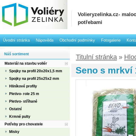
Volieryzelinka.cz- mal
potřebami
Úvodní stránka
Nápověda
Obchodní podmínky
Fotogalerie
Kont
Náš sortiment
Titulní stránka
»
Hlo
Materiál na stavbu voliér
Seno s mrkví 
Spojky na profil 20x20x1,5 mm
Spojky na profil 25x25x2 mm
Hliníkové profily
Pletivo- role 25 m
Pletivo- stříhané
Ostatní
Krmné pulty
Potřeby pro chovatele
Misky