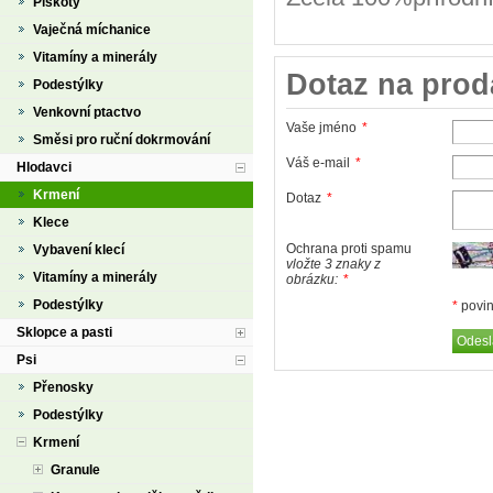
Piškoty
Vaječná míchanice
Vitamíny a minerály
Dotaz na prod
Podestýlky
Venkovní ptactvo
Vaše jméno
*
Směsi pro ruční dokrmování
Váš e-mail
*
Hlodavci
Krmení
Dotaz
*
Klece
Ochrana proti spamu
Vybavení klecí
vložte 3 znaky z
Vitamíny a minerály
obrázku:
*
Podestýlky
*
povin
Sklopce a pasti
Psi
Přenosky
Podestýlky
Krmení
Granule