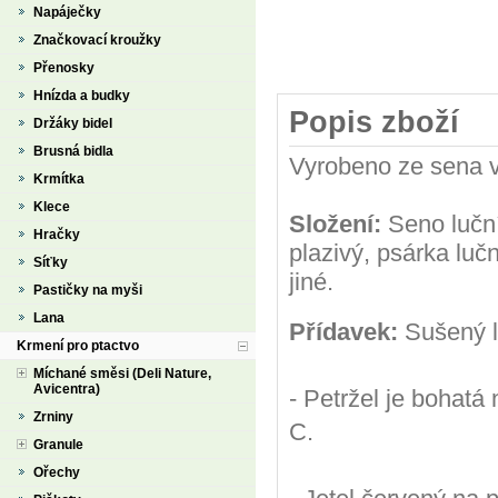
Napáječky
Značkovací kroužky
Přenosky
Hnízda a budky
Popis zboží
Držáky bidel
Brusná bidla
Vyrobeno ze sena vý
Krmítka
Klece
Složení:
Seno luční,
Hračky
plazivý, psárka lučn
Síťky
jiné.
Pastičky na myši
Lana
Přídavek:
Sušený li
Krmení pro ptactvo
Míchané směsi (Deli Nature,
Avicentra)
- Petržel je bohatá
Zrniny
C.
Granule
Ořechy