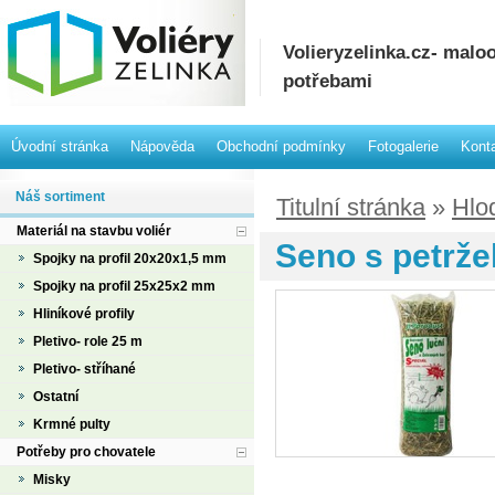
Volieryzelinka.cz- mal
potřebami
Úvodní stránka
Nápověda
Obchodní podmínky
Fotogalerie
Kont
Náš sortiment
Titulní stránka
»
Hlo
Materiál na stavbu voliér
Seno s petrže
Spojky na profil 20x20x1,5 mm
Spojky na profil 25x25x2 mm
Hliníkové profily
Pletivo- role 25 m
Pletivo- stříhané
Ostatní
Krmné pulty
Potřeby pro chovatele
Misky