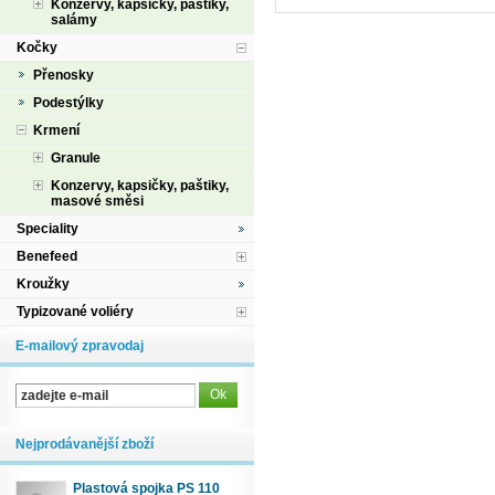
Konzervy, kapsičky, paštiky,
salámy
Kočky
Přenosky
Podestýlky
Krmení
Granule
Konzervy, kapsičky, paštiky,
masové směsi
Speciality
Benefeed
Kroužky
Typizované voliéry
E-mailový zpravodaj
Nejprodávanější zboží
Plastová spojka PS 110