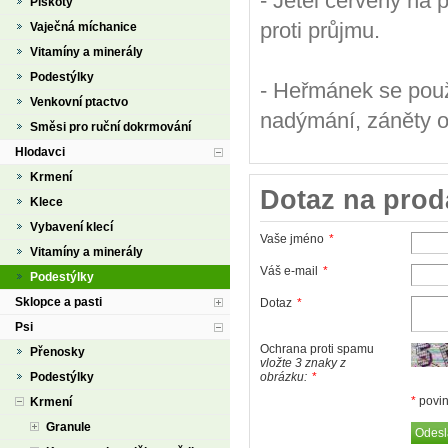
- Jetel červený na 
Piškoty
proti průjmu.
Vaječná míchanice
Vitamíny a minerály
Podestýlky
- Heřmánek se použí
Venkovní ptactvo
nadýmání, záněty o
Směsi pro ruční dokrmování
Hlodavci
Krmení
Dotaz na prod
Klece
Vybavení klecí
Vaše jméno
*
Vitamíny a minerály
Váš e-mail
*
Podestýlky
Sklopce a pasti
Dotaz
*
Psi
Ochrana proti spamu
Přenosky
vložte 3 znaky z
Podestýlky
obrázku:
*
*
povin
Krmení
Granule