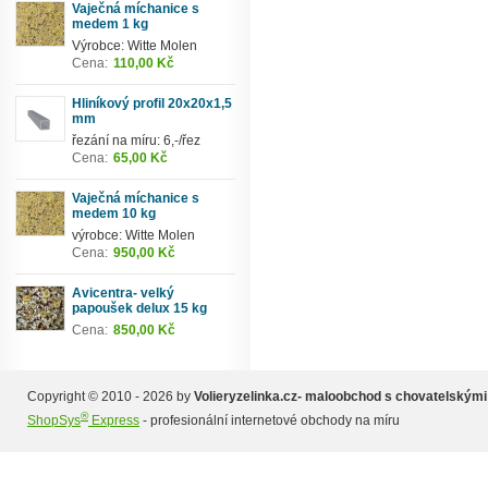
Vaječná míchanice s
medem 1 kg
Výrobce: Witte Molen
Cena:
110,00 Kč
Hliníkový profil 20x20x1,5
mm
řezání na míru: 6,-/řez
Cena:
65,00 Kč
Vaječná míchanice s
medem 10 kg
výrobce: Witte Molen
Cena:
950,00 Kč
Avicentra- velký
papoušek delux 15 kg
Cena:
850,00 Kč
Copyright © 2010 - 2026 by
Volieryzelinka.cz- maloobchod s chovatelskými
®
ShopSys
Express
- profesionální internetové obchody na míru