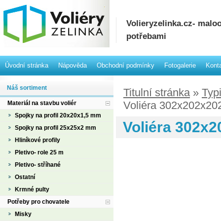
Volieryzelinka.cz- mal
potřebami
Úvodní stránka
Nápověda
Obchodní podmínky
Fotogalerie
Kont
Náš sortiment
Titulní stránka
»
Typ
Voliéra 302x202x202
Materiál na stavbu voliér
Spojky na profil 20x20x1,5 mm
Voliéra 302x2
Spojky na profil 25x25x2 mm
Hliníkové profily
Pletivo- role 25 m
Pletivo- stříhané
Ostatní
Krmné pulty
Potřeby pro chovatele
Misky