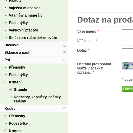
Piškoty
Vaječná míchanice
Vitamíny a minerály
Dotaz na prod
Podestýlky
Venkovní ptactvo
Vaše jméno
*
Směsi pro ruční dokrmování
Váš e-mail
*
Hlodavci
Dotaz
*
Sklopce a pasti
Psi
Ochrana proti spamu
Přenosky
vložte 3 znaky z
obrázku:
*
Podestýlky
*
povin
Krmení
Granule
Konzervy, kapsičky, paštiky,
salámy
Kočky
Přenosky
Podestýlky
Krmení