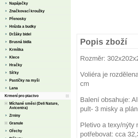
Napáječky
Značkovací kroužky
Přenosky
Hnízda a budky
Držáky bidel
Popis zboží
Brusná bidla
Krmítka
Rozměr: 302x202x2
Klece
Hračky
Síťky
Voliéra je rozděle
Pastičky na myši
cm
Lana
Krmení pro ptactvo
Balení obsahuje: Alu
Míchané směsi (Deli Nature,
pult- 3 misky a plá
Avicentra)
Zrniny
Granule
Pletivo a texy/nýty
Ořechy
potřebovat: cca 32,