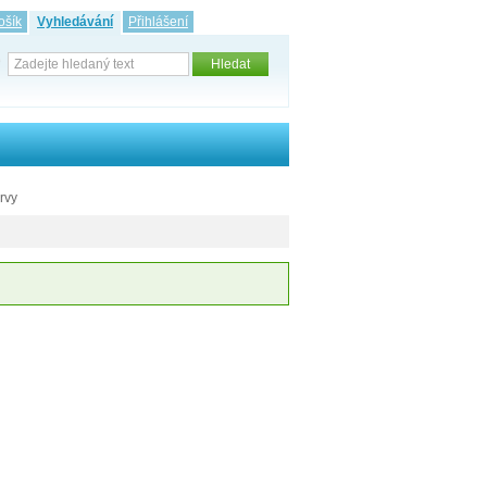
ošík
Vyhledávání
Přihlášení
rvy