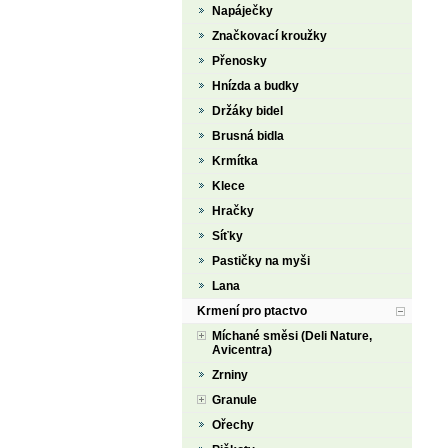
Napáječky
Značkovací kroužky
Přenosky
Hnízda a budky
Držáky bidel
Brusná bidla
Krmítka
Klece
Hračky
Síťky
Pastičky na myši
Lana
Krmení pro ptactvo
Míchané směsi (Deli Nature,
Avicentra)
Zrniny
Granule
Ořechy