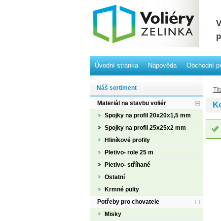
V
p
Úvodní stránka
Nápověda
Obchodní p
Náš sortiment
Tit
Materiál na stavbu voliér
K
Spojky na profil 20x20x1,5 mm
Spojky na profil 25x25x2 mm
Hliníkové profily
Pletivo- role 25 m
Pletivo- stříhané
Ostatní
Krmné pulty
Potřeby pro chovatele
Misky