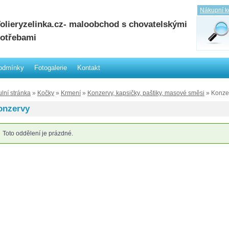
Nákupní k
olieryzelinka.cz- maloobchod s chovatelskými
otřebami
odmínky
Fotogalerie
Kontakt
ulní stránka
»
Kočky
»
Krmení
»
Konzervy, kapsičky, paštiky, masové směsi
» Konze
onzervy
Toto oddělení je prázdné.