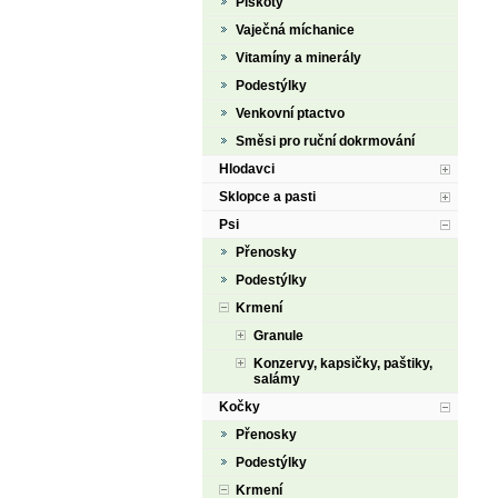
Piškoty
Vaječná míchanice
Vitamíny a minerály
Podestýlky
Venkovní ptactvo
Směsi pro ruční dokrmování
Hlodavci
Sklopce a pasti
Psi
Přenosky
Podestýlky
Krmení
Granule
Konzervy, kapsičky, paštiky,
salámy
Kočky
Přenosky
Podestýlky
Krmení