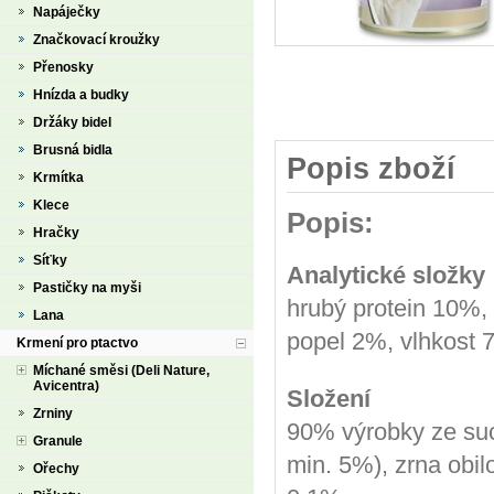
Napáječky
Značkovací kroužky
Přenosky
Hnízda a budky
Držáky bidel
Brusná bidla
Popis zboží
Krmítka
Klece
Popis:
Hračky
Síťky
Analytické složky
Pastičky na myši
hrubý protein 10%, 
Lana
popel 2%, vlhkost
Krmení pro ptactvo
Míchané směsi (Deli Nature,
Avicentra)
Složení
Zrniny
90% výrobky ze suc
Granule
min. 5%), zrna obilo
Ořechy