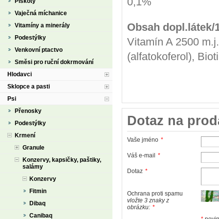
0,1%
Piškoty
Vaječná míchanice
Obsah dopl.látek/
Vitamíny a minerály
Podestýlky
Vitamín A 2500 m.j
Venkovní ptactvo
(alfatokoferol), Bio
Směsi pro ruční dokrmování
Hlodavci
Sklopce a pasti
Psi
Přenosky
Dotaz na prod
Podestýlky
Krmení
Vaše jméno
*
Granule
Váš e-mail
*
Konzervy, kapsičky, paštiky,
salámy
Dotaz
*
Konzervy
Fitmin
Ochrana proti spamu
vložte 3 znaky z
Dibaq
obrázku:
*
Canibaq
*
povin