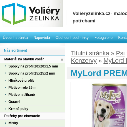
Volieryzelinka.cz- mal
potřebami
Úvodní stránka
Nápověda
Obchodní podmínky
Fotogalerie
Kont
Náš sortiment
Titulní stránka
»
Psi
Konzervy
»
MyLord 
Materiál na stavbu voliér
Spojky na profil 20x20x1,5 mm
MyLord PREMI
Spojky na profil 25x25x2 mm
Hliníkové profily
Pletivo- role 25 m
Pletivo- stříhané
Ostatní
Krmné pulty
Potřeby pro chovatele
Misky