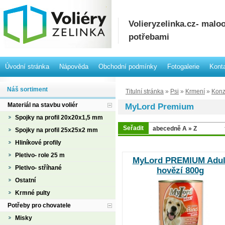
Volieryzelinka.cz- mal
potřebami
Úvodní stránka
Nápověda
Obchodní podmínky
Fotogalerie
Kont
Náš sortiment
Titulní stránka
»
Psi
»
Krmení
»
Konz
Materiál na stavbu voliér
MyLord Premium
Spojky na profil 20x20x1,5 mm
Seřadit
Spojky na profil 25x25x2 mm
Hliníkové profily
Pletivo- role 25 m
MyLord PREMIUM Adul
Pletivo- stříhané
hovězí 800g
Ostatní
Krmné pulty
Potřeby pro chovatele
Misky