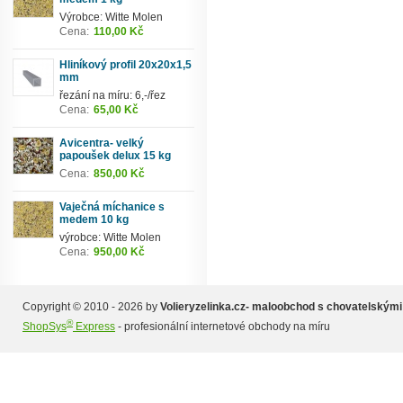
Výrobce: Witte Molen
Cena:
110,00 Kč
Hliníkový profil 20x20x1,5
mm
řezání na míru: 6,-/řez
Cena:
65,00 Kč
Avicentra- velký
papoušek delux 15 kg
Cena:
850,00 Kč
Vaječná míchanice s
medem 10 kg
výrobce: Witte Molen
Cena:
950,00 Kč
Copyright © 2010 - 2026 by
Volieryzelinka.cz- maloobchod s chovatelskými
®
ShopSys
Express
- profesionální internetové obchody na míru