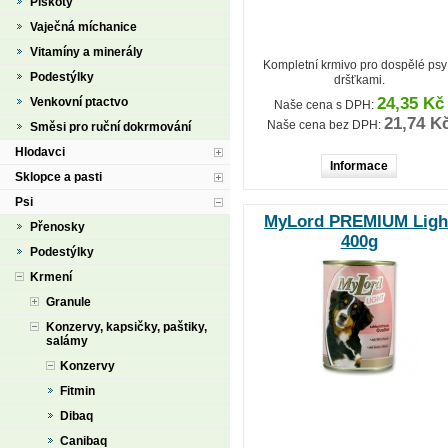
Piškoty
Vaječná míchanice
Vitamíny a minerály
Kompletní krmivo pro dospělé psy
Podestýlky
dršťkami.
24,35 Kč
Venkovní ptactvo
Naše cena s DPH:
21,74 K
Naše cena bez DPH:
Směsi pro ruční dokrmování
Hlodavci
Informace
Sklopce a pasti
Psi
MyLord PREMIUM Ligh
Přenosky
400g
Podestýlky
Krmení
Granule
Konzervy, kapsičky, paštiky,
salámy
Konzervy
Fitmin
Dibaq
Canibaq