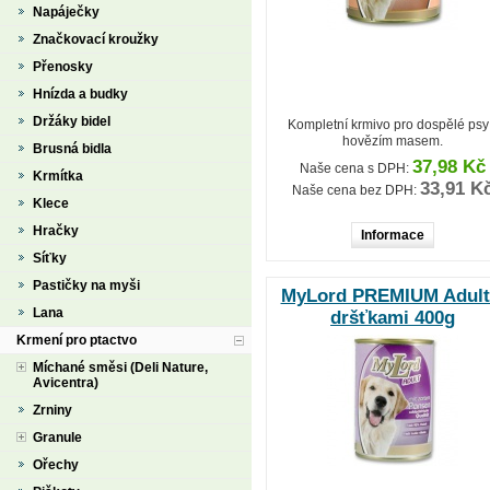
Napáječky
Značkovací kroužky
Přenosky
Hnízda a budky
Držáky bidel
Kompletní krmivo pro dospělé psy
hovězím masem.
Brusná bidla
37,98 Kč
Naše cena s DPH:
Krmítka
33,91 K
Naše cena bez DPH:
Klece
Hračky
Informace
Síťky
Pastičky na myši
MyLord PREMIUM Adult
Lana
dršťkami 400g
Krmení pro ptactvo
Míchané směsi (Deli Nature,
Avicentra)
Zrniny
Granule
Ořechy